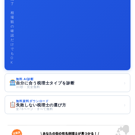
了
相
場
観
の
確
認
だ
け
で
も
O
K
無料 AI診断
›
自分に合う税理士タイプを診断
30秒・完全無料
無料資料ダウンロード
›
失敗しない税理士の選び方
全78ページ・すべて無料