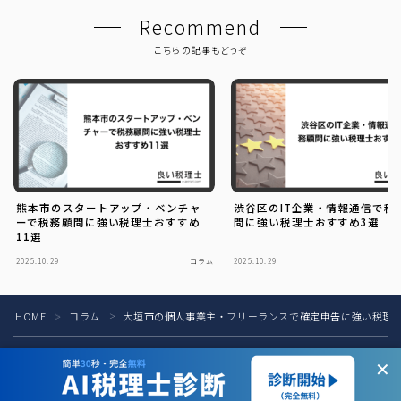
Recommend
こちらの記事もどうぞ
熊本市のスタートアップ・ベンチャ
渋谷区のIT企業・情報通信で税
ーで税務顧問に強い税理士おすすめ
問に強い税理士おすすめ3選
11選
2025.10.29
コラム
2025.10.29
HOME
コラム
大垣市の個人事業主・フリーランスで確定申告に強い税理士
＞
＞
税理士の方へ
お問い合わせ
お知らせ
運営会社
✕
プライバシーポリシー