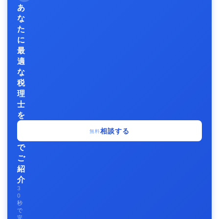
あ
な
た
に
最
適
な
税
理
士
を
無
相談する
無料
料
で
ご
紹
介
3
0
秒
で
完