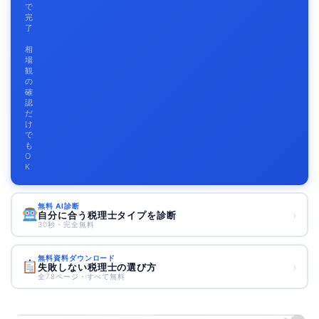
で
完
了
相
場
観
の
確
認
だ
け
で
も
O
K
無料 AI診断
›
自分に合う税理士タイプを診断
30秒・完全無料
無料資料ダウンロード
›
失敗しない税理士の選び方
全78ページ・すべて無料