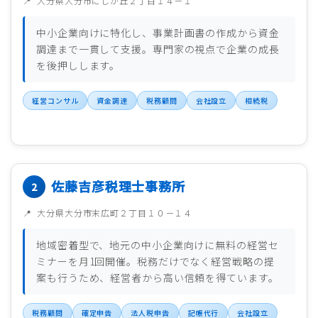
大分県大分市にじが丘２丁目１４－１
中小企業向けに特化し、事業計画書の作成から資金
調達まで一貫して支援。専門家の視点で企業の成長
を後押しします。
経営コンサル
資金調達
税務顧問
会社設立
相続税
佐藤吉彦税理士事務所
大分県大分市末広町２丁目１０－１４
地域密着型で、地元の中小企業向けに無料の経営セ
ミナーを月1回開催。税務だけでなく経営戦略の提
案も行うため、経営者から高い信頼を得ています。
税務顧問
確定申告
法人税申告
記帳代行
会社設立