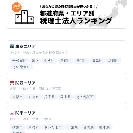
東京エリア
千代田・中央・港区から副都心各区まで
千代田区
港区
中央区
新宿区
渋谷区
豊島区
品川区
その他東京
関西エリア
大阪・京都・兵庫・岡山など関西圏
大阪市
京都市
兵庫県
岡山県
その他関西
関東エリア
神奈川・埼玉・千葉・北関東
横浜市
川崎市
さいたま市
千葉県
群馬県
栃木県