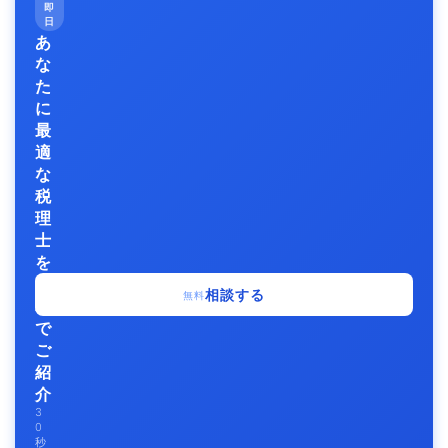
即
日
あ
な
た
に
最
適
な
税
理
士
を
無
相談する
無料
料
で
ご
紹
介
3
0
秒