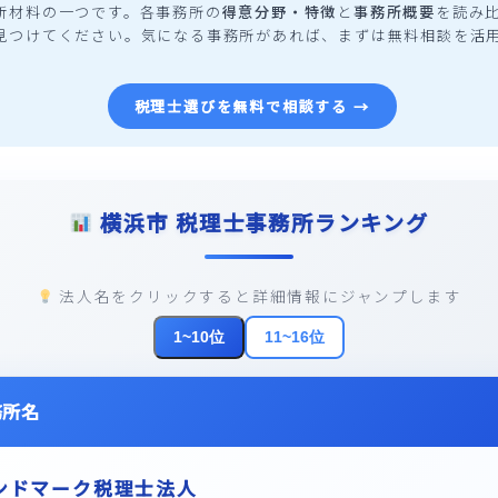
断材料の一つです。各事務所の
得意分野・特徴
と
事務所概要
を読み
見つけてください。気になる事務所があれば、まずは無料相談を活
税理士選びを無料で相談する →
横浜市
税理士事務所ランキング
法人名をクリックすると詳細情報にジャンプします
1~10位
11~16位
務所名
ンドマーク税理士法人