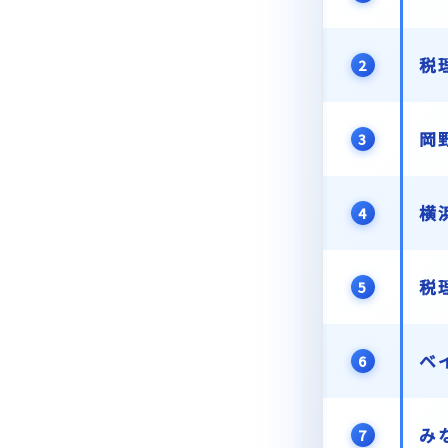
税
2
岡
3
横
4
税
5
ベ
6
み
7