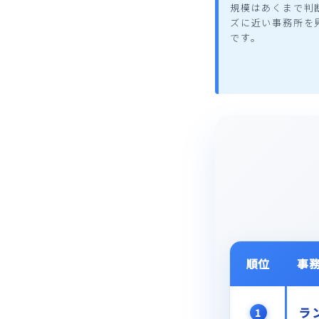
規模はあくまで判
ズに近い事務所を
です。
順位
事
ラ
1