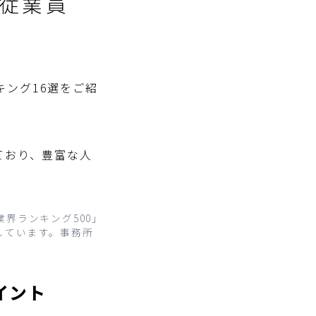
｜従業員
ング16選をご紹
ており、豊富な人
界ランキング500」
成しています。事務所
イント