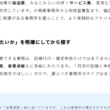
地帯の
製造業
、みなとみらいの
IT・サービス業
、港湾エ
共存しています。大規模事務所から地域密着型まで、幅
に実績がある事務所を選ぶことで、より実践的なアドバ
したいか」を明確にしてから探す
頼できる業務は、記帳代行・確定申告だけではありませ
務
、
事業承継
など多岐にわたります。「月次の記帳と申
談相手がほしい」のかで、選ぶべき事務所のタイプはま
方
は「従業員数」順に並べていますが、これは事務所の優劣を示すも