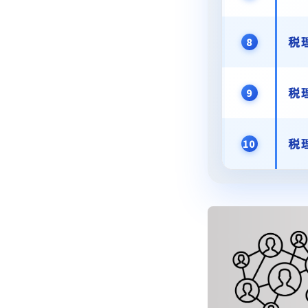
税
8
税
9
税
10