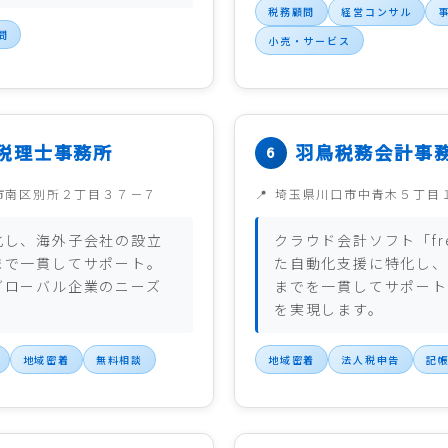
税務顧問
経営コンサル
問
小売・サービス
税理士事務所
羽鳥税務会計事
市南区別所２丁目３７－７
埼玉県川口市中青木５丁目
化し、海外子会社の設立
クラウド会計ソフト「fr
まで一貫してサポート。
た自動化支援に特化し、
グローバル企業のニーズ
までを一貫してサポート
を実現します。
地域密着
無料相談
地域密着
法人税申告
記