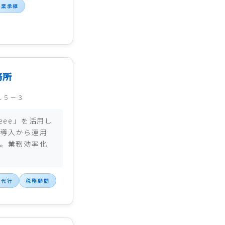
事業承継
務所
１５－３
eee」を活用し
導入から運用
。業務効率化
帳代行
税務顧問