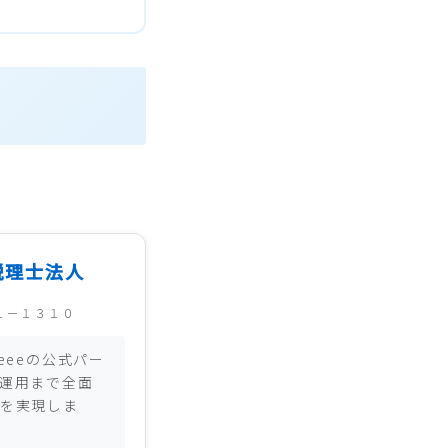
税理士法人
１－１３１０
eeeの公式パー
運用まで全面
を実現しま