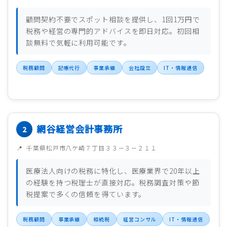
顧問契約不要でスポット相談を提供し、1回1万円で
税務や経営の専門的アドバイスを即日対応。初回相
談無料で気軽に利用可能です。
税務顧問
記帳代行
事業承継
会社設立
IT・情報通信
網谷経営会計事務所
千葉県松戸市八ケ崎７丁目３３－３－２１１
医療法人向けの税務に特化し、医療業界で20年以上
の経験を持つ税理士が直接対応。税務調査対策や節
税提案で多くの信頼を得ています。
税務顧問
事業承継
相続税
経営コンサル
IT・情報通信