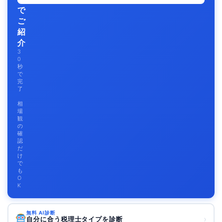
で
ご
紹
介
3
0
秒
で
完
了
相
場
観
の
確
認
だ
け
で
も
O
K
無料 AI診断
›
自分に合う税理士タイプを診断