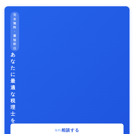
完
全
無
料
・
最
短
即
日
あ
な
た
に
最
適
な
税
理
士
を
無
相談する
無料
料