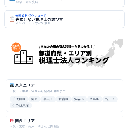
30秒・完全無料
無料資料ダウンロード
›
失敗しない税理士の選び方
全78ページ・すべて無料
東京エリア
千代田・中央・港区から副都心各区まで
千代田区
港区
中央区
新宿区
渋谷区
豊島区
品川区
その他東京
関西エリア
大阪・京都・兵庫・岡山など関西圏