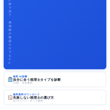
0
秒
で
完
了
相
場
観
の
確
認
だ
け
で
も
O
K
無料 AI診断
›
自分に合う税理士タイプを診断
30秒・完全無料
無料資料ダウンロード
›
失敗しない税理士の選び方
全78ページ・すべて無料