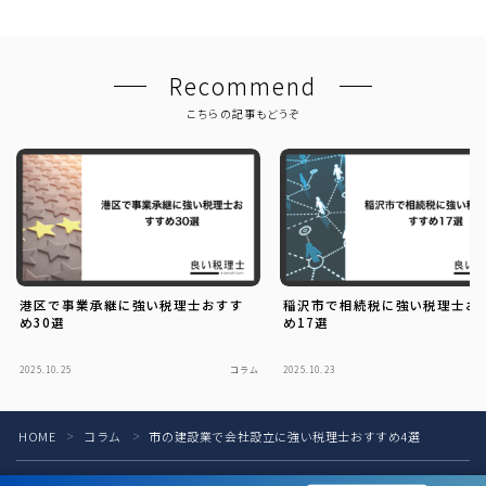
Recommend
こちらの記事もどうぞ
港区で事業承継に強い税理士おすす
稲沢市で相続税に強い税理士お
め30選
め17選
2025.10.25
コラム
2025.10.23
HOME
コラム
市の建設業で会社設立に強い税理士おすすめ4選
＞
＞
税理士の方へ
お問い合わせ
お知らせ
運営会社