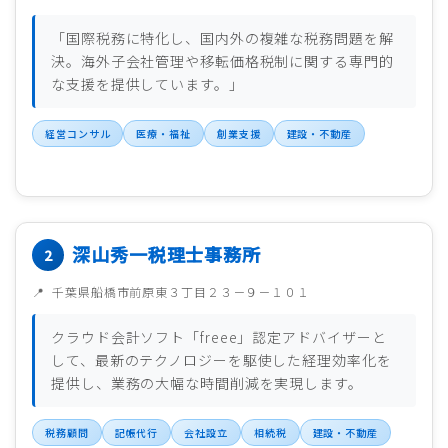
「国際税務に特化し、国内外の複雑な税務問題を解
決。海外子会社管理や移転価格税制に関する専門的
な支援を提供しています。」
経営コンサル
医療・福祉
創業支援
建設・不動産
深山秀一税理士事務所
千葉県船橋市前原東３丁目２３－９－１０１
クラウド会計ソフト「freee」認定アドバイザーと
して、最新のテクノロジーを駆使した経理効率化を
提供し、業務の大幅な時間削減を実現します。
税務顧問
記帳代行
会社設立
相続税
建設・不動産