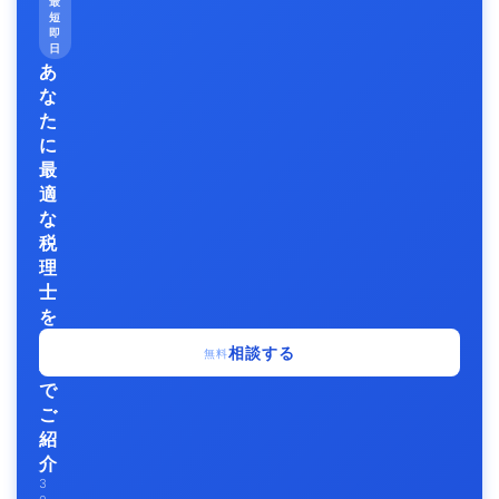
最
短
即
日
あ
な
た
に
最
適
な
税
理
士
を
無
相談する
無料
料
で
ご
紹
介
3