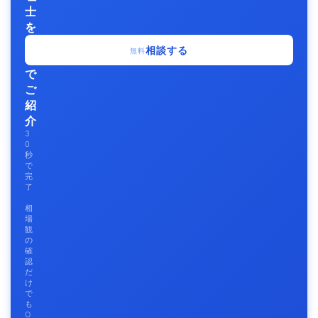
士
を
無
相談する
無料
料
で
ご
紹
介
3
0
秒
で
完
了
相
場
観
の
確
認
だ
け
で
も
O