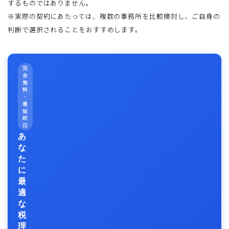
するものではありません。
※実際の契約にあたっては、複数の事務所を比較検討し、ご自身の
判断で選択されることをおすすめします。
完
全
無
料
・
最
短
即
日
あ
な
た
に
最
適
な
税
理