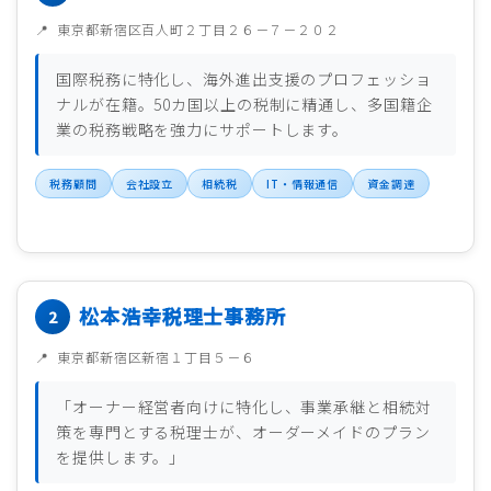
東京都新宿区百人町２丁目２６－７－２０２
国際税務に特化し、海外進出支援のプロフェッショ
ナルが在籍。50カ国以上の税制に精通し、多国籍企
業の税務戦略を強力にサポートします。
税務顧問
会社設立
相続税
IT・情報通信
資金調達
松本浩幸税理士事務所
東京都新宿区新宿１丁目５－６
「オーナー経営者向けに特化し、事業承継と相続対
策を専門とする税理士が、オーダーメイドのプラン
を提供します。」