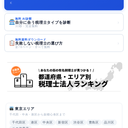
K
無料 AI診断
›
自分に合う税理士タイプを診断
30秒・完全無料
無料資料ダウンロード
›
失敗しない税理士の選び方
全78ページ・すべて無料
東京エリア
千代田・中央・港区から副都心各区まで
千代田区
港区
中央区
新宿区
渋谷区
豊島区
品川区