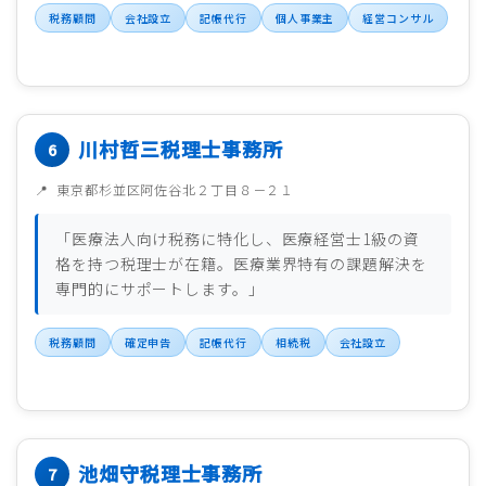
税務顧問
会社設立
記帳代行
個人事業主
経営コンサル
川村哲三税理士事務所
東京都杉並区阿佐谷北２丁目８－２１
「医療法人向け税務に特化し、医療経営士1級の資
格を持つ税理士が在籍。医療業界特有の課題解決を
専門的にサポートします。」
税務顧問
確定申告
記帳代行
相続税
会社設立
池畑守税理士事務所