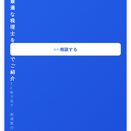
最
適
な
税
理
士
を
無
相談する
無料
料
で
ご
紹
介
3
0
秒
で
完
了
相
場
観
の