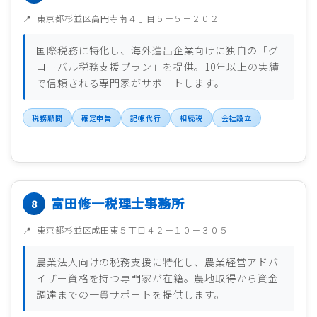
東京都杉並区高円寺南４丁目５－５－２０２
国際税務に特化し、海外進出企業向けに独自の「グ
ローバル税務支援プラン」を提供。10年以上の実績
で信頼される専門家がサポートします。
税務顧問
確定申告
記帳代行
相続税
会社設立
富田修一税理士事務所
東京都杉並区成田東５丁目４２－１０－３０５
農業法人向けの税務支援に特化し、農業経営アドバ
イザー資格を持つ専門家が在籍。農地取得から資金
調達までの一貫サポートを提供します。