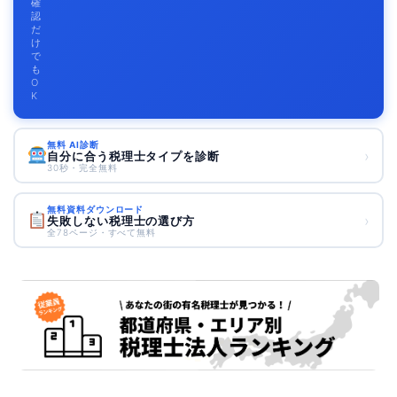
確
認
だ
け
で
も
O
K
無料 AI診断
›
自分に合う税理士タイプを診断
30秒・完全無料
無料資料ダウンロード
›
失敗しない税理士の選び方
全78ページ・すべて無料