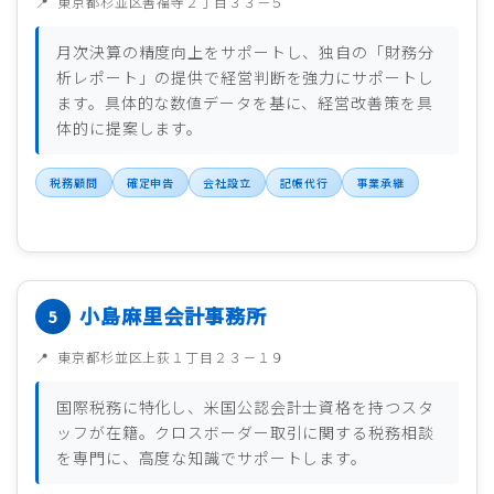
東京都杉並区善福寺２丁目３３－５
月次決算の精度向上をサポートし、独自の「財務分
析レポート」の提供で経営判断を強力にサポートし
ます。具体的な数値データを基に、経営改善策を具
体的に提案します。
税務顧問
確定申告
会社設立
記帳代行
事業承継
小島麻里会計事務所
東京都杉並区上荻１丁目２３－１９
国際税務に特化し、米国公認会計士資格を持つスタ
ッフが在籍。クロスボーダー取引に関する税務相談
を専門に、高度な知識でサポートします。