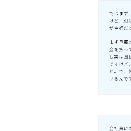
ではまず
けど、別
が主婦だ
まず旦那
金を払っ
も実は国
ですけど
と。で、
いるんで
会社員に