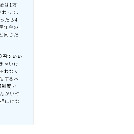
金は1万
変わって、
ったら4
国民年金の1
円と同じだ
0円でいい
きゃいけ
払わなく
担するべ
者制度
で
さんがいや
負担にはな