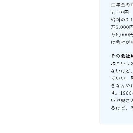
生年金の
5,12
給料の9
万5,00
万6,00
け会社が
その
会社
よ
という
ないけど
ていい。
きなんや
す。19
いや奥さ
るけど、