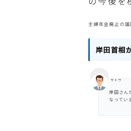
の今後を
主婦年金廃止の議
岸田首相
サトウ
岸田さん
なってい