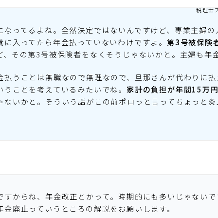
税理士
になってるよね。全然決定ではないんですけど、専業主婦の
養に入ってたら年金払っていないわけですよ。
第3号被保険
ど、その第3号被保険者をなくそうじゃないかと。主婦も年
金払うことは無職なので無理なので、旦那さんが代わりに払
いうことを考えているみたいでね。
家計の負担が年間15万
ゃないかと。そういう話がこの前ポロっと言ってちょっと炎
ですからね、年金改正とかって。時期的にも多いじゃないで
年金廃止っていうところの解説をお願いします。