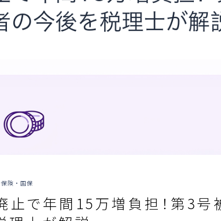
会保険・国保
廃止で年間15万増負担！第3号