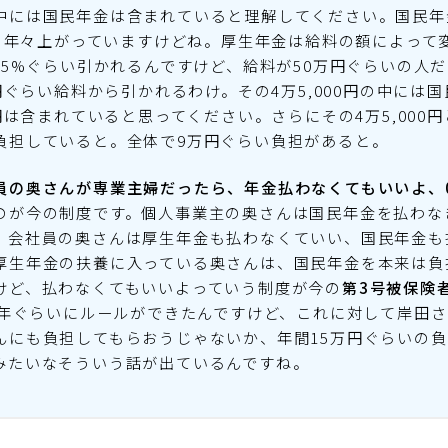
中には国民年金は含まれていると理解してください。国民年
0円、年々上がっていますけどね。厚生年金は給料の額によって
.15%ぐらい引かれるんですけど、給料が50万円ぐらいの人だ
0円ぐらい給料から引かれるわけ。その4万5,000円の中には
0円は含まれていると思ってください。さらにその4万5,000
負担していると。全体で9万円ぐらい負担があると。
員の奥さんが専業主婦だったら、年金払わなくてもいいよ、
のが今の制度です。個人事業主の奥さんは国民年金を払わな
、会社員の奥さんは厚生年金も払わなくていい、国民年金も
厚生年金の扶養に入っている奥さんは、国民年金を本来は負
けど、払わなくてもいいよっていう制度が今の
第3号被保険
86年ぐらいにルールができたんですけど、これに対して岸田
んにも負担してもらおうじゃないか、年間15万円ぐらいの
みたいなそういう話が出ているんですね。