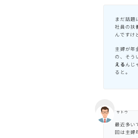
まだ話題
社員の扶
んですけ
主婦が年
の、そう
える
んじ
ると。
サトウ
最近多い
回は主婦