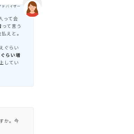
アドバイザー
人って会
者
って言う
金払えと。
えぐらい
円ぐらい増
上してい
すか。今