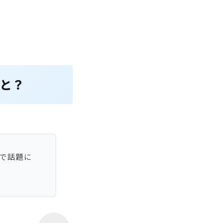
と？
で話題に