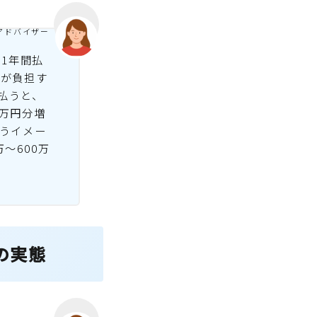
アドバイザー
を1年間払
んが負担す
払うと、
万円分増
いうイメー
〜600万
の実態