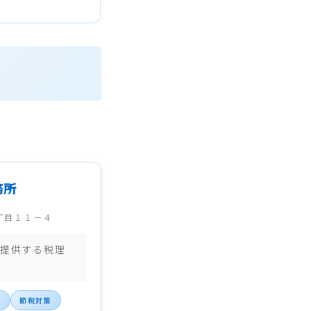
務所
丁目１１－４
提供する税理
税
節税対策