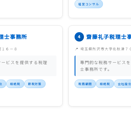
経営コンサル
理士事務所
齋藤礼子税理士
町１６－８
埼玉県所沢市大字北秋津７
サービスを提供する税理
専門的な税務サービスを
。
士事務所です。
立
相続税
節税対策
税務顧問
相続税
会社設