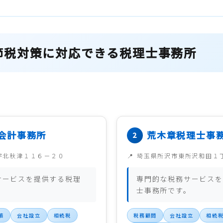
節税対策に対応できる税理士事務所
会計事務所
荒木章税理士事
字北秋津１１６－２０
埼玉県所沢市東所沢和田１
サービスを提供する税理
専門的な税務サービスを
。
士事務所です。
策
会社設立
相続税
税務顧問
会社設立
相続