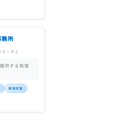
事務所
０８－９２
提供する税理
立
節税対策