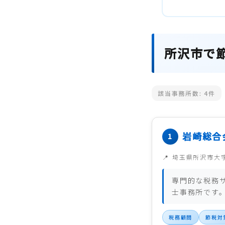
所沢市で
該当事務所数:
4
件
岩崎総合
埼玉県所沢市大
専門的な税務
士事務所です
税務顧問
節税対