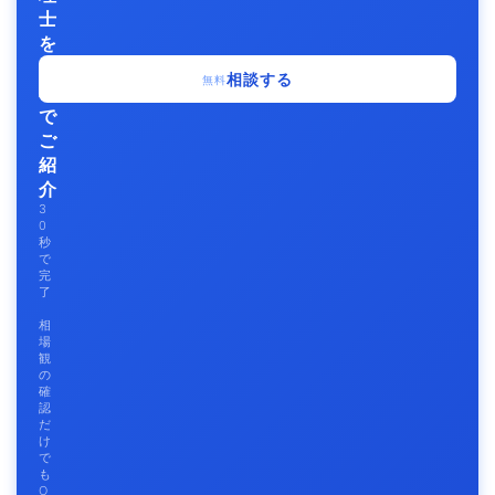
士
を
無
相談する
無料
料
で
ご
紹
介
3
0
秒
で
完
了
相
場
観
の
確
認
だ
け
で
も
O