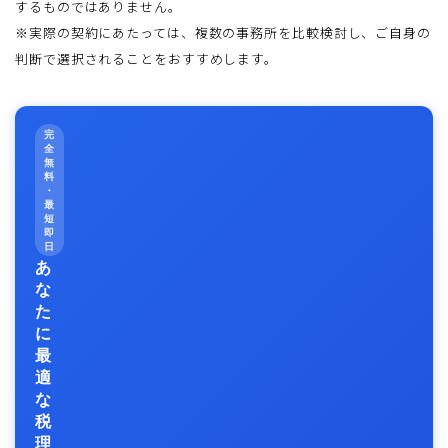
するものではありません。
※実際の契約にあたっては、複数の事務所を比較検討し、ご自身の
判断で選択されることをおすすめします。
完
全
無
料
・
最
短
即
日
あ
な
た
に
最
適
な
税
理