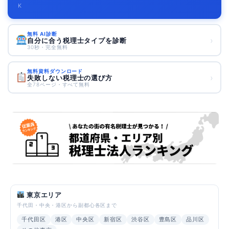
K
無料 AI診断
›
自分に合う税理士タイプを診断
30秒・完全無料
無料資料ダウンロード
›
失敗しない税理士の選び方
全78ページ・すべて無料
東京エリア
千代田・中央・港区から副都心各区まで
千代田区
港区
中央区
新宿区
渋谷区
豊島区
品川区