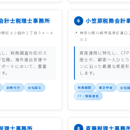
会計士税理士事務所
小笠原税務会計
中原区上小田中２丁目３４－４
神奈川県川崎市高津区溝口
０３
化し、税務調査対応のス
資産運用に特化し、CF
が在籍。海外進出支援や
理士が、顧客一人ひとり
サポートにおいて、豊富
ンに沿った最適な資産形
ます。
します。
記帳代行
会社設立
税務顧問
確定申告
会社
IT・情報通信
税理士事務所
斉藤税理士事務