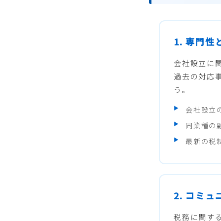
1. 専門
会社設立に
過去の対応
う。
会社設立
同業種の
最新の税
2. コミ
税務に関す