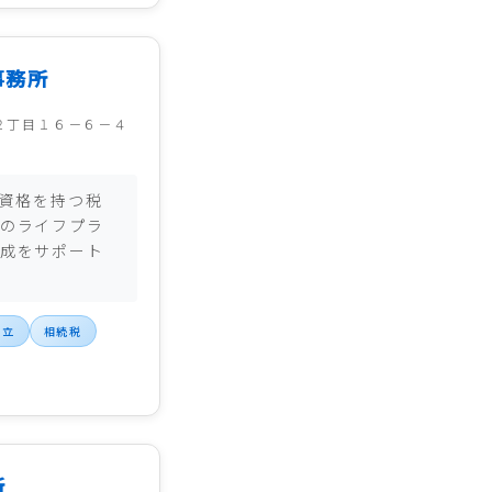
事務所
２丁目１６－６－４
P資格を持つ税
のライフプラ
成をサポート
設立
相続税
所