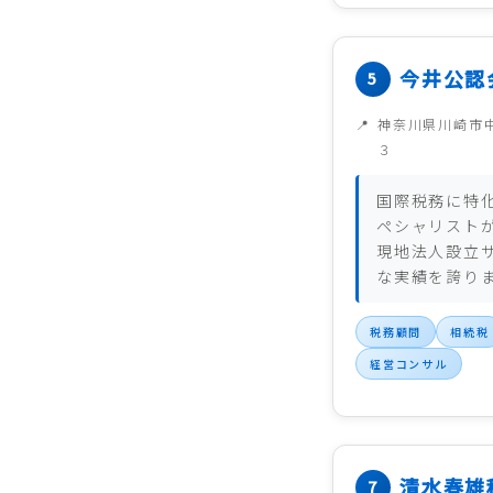
今井公認
神奈川県川崎市
３
国際税務に特
ペシャリスト
現地法人設立
な実績を誇り
税務顧問
相続税
経営コンサル
清水春雄