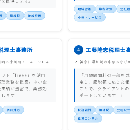
ンを提供します。
地域密着
節税対策
会社
務
相続税
地域密着
小売・サービス
税理士事務所
工藤隆志税理士
川崎区小川町７－４－９０４
神奈川県川崎市中原区小杉
フト「freee」を活用
「月額顧問料の一部を成
経理業務を提案。中小企
定し、節税額に応じた報
援実績が豊富で、業務効
ことで、クライアントの
トします。
ポートしています。」
個別対応
税務顧問
相続税
会社設
経営コンサル