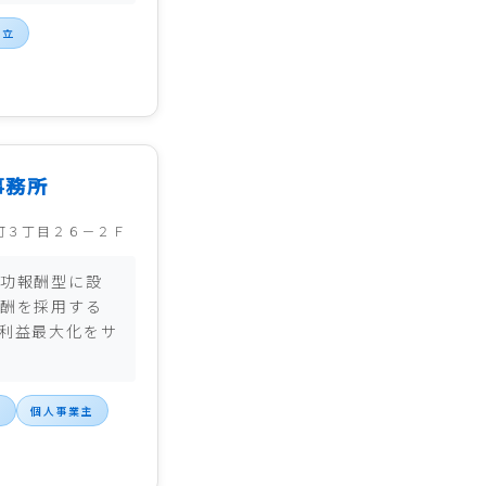
設立
事務所
町３丁目２６－２Ｆ
功報酬型に設
酬を採用する
利益最大化をサ
立
個人事業主