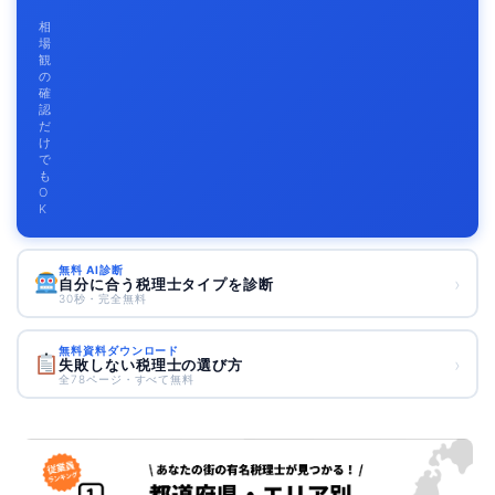
相
場
観
の
確
認
だ
け
で
も
O
K
無料 AI診断
›
自分に合う税理士タイプを診断
30秒・完全無料
無料資料ダウンロード
›
失敗しない税理士の選び方
全78ページ・すべて無料