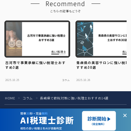
Recommend
こちらの記事もどうぞ
古河市で事業承継に強い税理士おす
青森県の美容サロンに強い税理
すめ3選
すすめ30選
2025.10.25
コラム
2025.10.26
HOME
コラム
長崎県で節税対策に強い税理士おすすめ14選
＞
＞
税理士の方へ
お問い合わせ
お知らせ
運営会社
✕
プライバシーポリシー
2025–2026 良い税理士