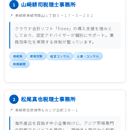
山﨑耕司税理士事務所
長崎県長崎市葉山１丁目５－１７－３－２０２
クラウド会計ソフト「freee」の導入支援を強みと
しており、認定アドバイザーが個別にサポート。業
務効率化を実現する体制が整っています。
相続税
節税対策
経営コンサル
士業・コンサル
税務顧問
松尾真也税理士事務所
長崎県佐世保市もみじが丘町２６－１
海外進出を目指す中小企業向けに、アジア市場専門
の税務アドバイスを提供し、現地法人設立から税務