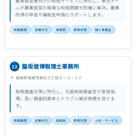
農業経営者向けの税務サービスに特化し、専任チー
ムが農業経営の複雑な税務問題を的確に解決。農業
所得の申告や補助金申請もサポートします。
税務顧問
記帳代行
相続税
節税対策
個人事業主
脇坂俊博税理士事務所
長崎県長崎市滑石３丁目８－４－２Ｆ
税務調査対策に特化し、元国税局調査官が直接指
導。高い調査回避率とトラブル解決実績を誇りま
す。
税務顧問
記帳代行
相続税
節税対策
小売・サービス