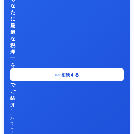
な
た
に
最
適
な
税
理
士
を
無
相談する
無料
料
で
ご
紹
介
3
0
秒
で
完
了