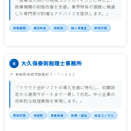
「医療法人向けの税務コンサルティングに特化し、
医療機関の財務改善を支援。業界特有の課題に精通
した専門家が的確なアドバイスを提供します。」
税務顧問
確定申告
相続税
個人事業主
節税対策
大久保泰則税理士事務所
長崎県長崎市銀屋町３－７－４０２
「クラウド会計ソフトの導入支援に特化し、初期設
定から運用サポートまで一貫して対応。中小企業の
効率的な経理業務を実現します。」
節税対策
相続税
事業承継
医療・福祉
経営コンサル