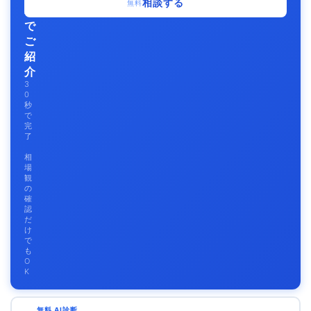
相談する
無料
料
で
ご
紹
介
3
0
秒
で
完
了
相
場
観
の
確
認
だ
け
で
も
O
K
無料 AI診断