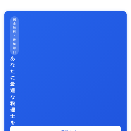
完
全
無
料
・
最
短
即
日
あ
な
た
に
最
適
な
税
理
士
を
無