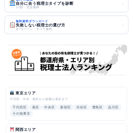
›
自分に合う税理士タイプを診断
30秒・完全無料
無料資料ダウンロード
›
失敗しない税理士の選び方
全78ページ・すべて無料
東京エリア
千代田・中央・港区から副都心各区まで
千代田区
港区
中央区
新宿区
渋谷区
豊島区
品川区
その他東京
関西エリア