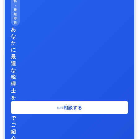
料
・
最
短
即
日
あ
な
た
に
最
適
な
税
理
士
を
無
相談する
無料
料
で
ご
紹
介