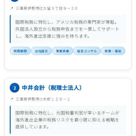
三重県伊勢市辻久留３丁目９－２０
国際税務に特化し、アメリカ税務の専門家が常駐。
外国法人設立から税務申告までを一貫してサポート
し、海外進出支援に強みを持ちます。
税務顧問
会社設立
事業承継
経営コンサル
医療・福祉
中井会計（税理士法人）
三重県伊勢市小木町１２８－１
国際税務に特化し、元国税審判官が率いるチームが
海外進出企業の税務リスクを最小限に抑える戦略を
提供しています。