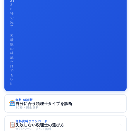
3
0
秒
で
完
了
相
場
観
の
確
認
だ
け
で
も
O
K
無料 AI診断
›
自分に合う税理士タイプを診断
30秒・完全無料
無料資料ダウンロード
›
失敗しない税理士の選び方
全78ページ・すべて無料