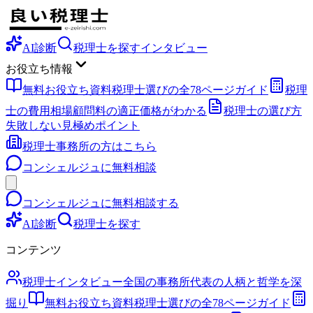
AI診断
税理士を探す
インタビュー
お役立ち情報
無料お役立ち資料
税理士選びの全78ページガイド
税理
士の費用相場
顧問料の適正価格がわかる
税理士の選び方
失敗しない見極めポイント
税理士事務所の方はこちら
コンシェルジュに無料相談
コンシェルジュに無料相談する
AI診断
税理士を探す
コンテンツ
税理士インタビュー
全国の事務所代表の人柄と哲学を深
掘り
無料お役立ち資料
税理士選びの全78ページガイド