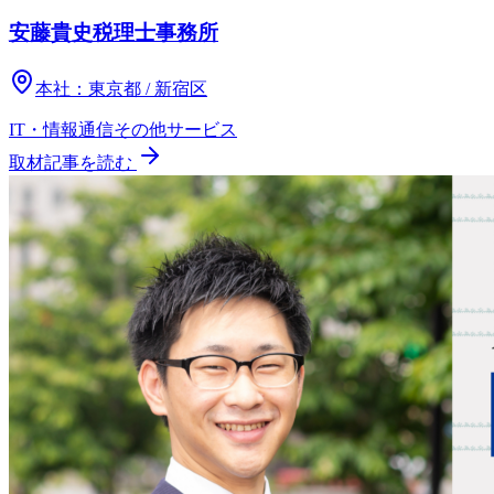
安藤貴史税理士事務所
本社：
東京都 / 新宿区
IT・情報通信
その他
サービス
取材記事を読む