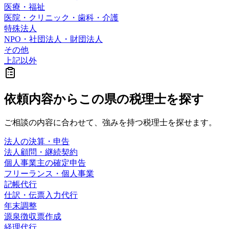
医療・福祉
医院・クリニック・歯科・介護
特殊法人
NPO・社団法人・財団法人
その他
上記以外
依頼内容から
この県の
税理士を探す
ご相談の内容に合わせて、強みを持つ税理士を探せます。
法人の決算・申告
法人顧問・継続契約
個人事業主の確定申告
フリーランス・個人事業
記帳代行
仕訳・伝票入力代行
年末調整
源泉徴収票作成
経理代行