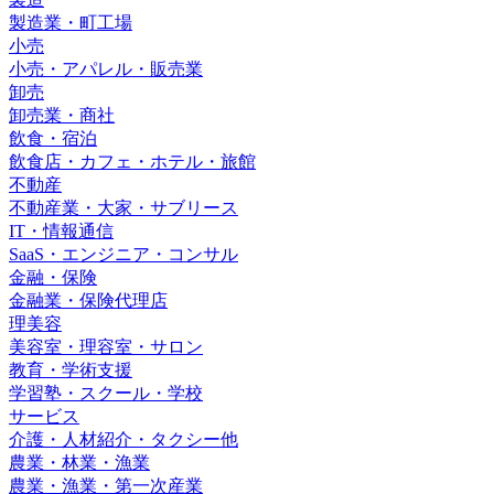
製造業・町工場
小売
小売・アパレル・販売業
卸売
卸売業・商社
飲食・宿泊
飲食店・カフェ・ホテル・旅館
不動産
不動産業・大家・サブリース
IT・情報通信
SaaS・エンジニア・コンサル
金融・保険
金融業・保険代理店
理美容
美容室・理容室・サロン
教育・学術支援
学習塾・スクール・学校
サービス
介護・人材紹介・タクシー他
農業・林業・漁業
農業・漁業・第一次産業