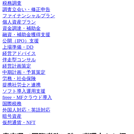
税務調査
調査立会い・修正申告
ファイナンシャルプラン
個人資産プラン
資金調達・補助金
融資・補助金獲得支援
公開（IPO）支援
上場準備・DD
経営アドバイス
伴走型コンサル
経営計画策定
中期計画・予算策定
労務・社会保険
提携社労士と連携
ソフト導入運用支援
freee・MFクラウド導入
国際税務
外国人対応・英語対応
暗号資産
仮想通貨・NFT