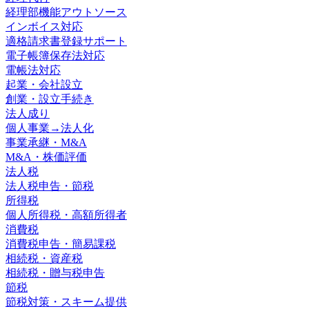
経理部機能アウトソース
インボイス対応
適格請求書登録サポート
電子帳簿保存法対応
電帳法対応
起業・会社設立
創業・設立手続き
法人成り
個人事業→法人化
事業承継・M&A
M&A・株価評価
法人税
法人税申告・節税
所得税
個人所得税・高額所得者
消費税
消費税申告・簡易課税
相続税・資産税
相続税・贈与税申告
節税
節税対策・スキーム提供