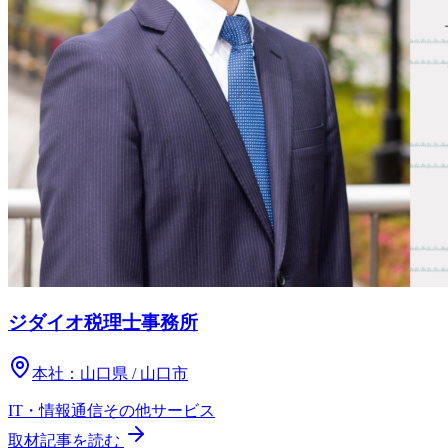
ジダイオ税理士事務所
本社：
山口県 / 山口市
IT・情報通信
その他
サービス
取材記事を読む