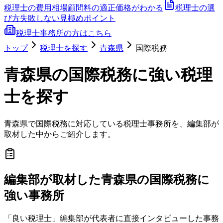
税理士の費用相場
顧問料の適正価格がわかる
税理士の選
び方
失敗しない見極めポイント
税理士事務所の方はこちら
トップ
税理士を探す
青森県
国際税務
青森県
の
国際税務
に強い税理
士を探す
青森県
で
国際税務
に対応している税理士事務所を、編集部が
取材した中からご紹介します。
編集部が取材した青森県の国際税務に
強い事務所
「良い税理士」編集部が代表者に直接インタビューした事務