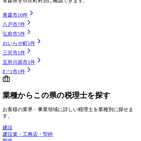
青森県
を市区町村別に確認できます。
青森市
10
件
八戸市
7
件
弘前市
5
件
おいらせ町
1
件
三沢市
1
件
五所川原市
1
件
むつ市
1
件
業種から
この県の
税理士を探す
お客様の業界・事業領域に詳しい税理士を業種別に探せま
す。
建設
建設業・工務店・型枠
製造