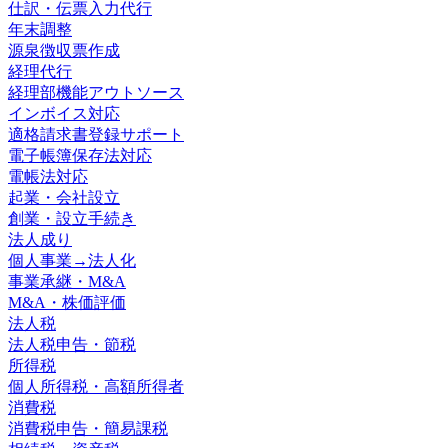
仕訳・伝票入力代行
年末調整
源泉徴収票作成
経理代行
経理部機能アウトソース
インボイス対応
適格請求書登録サポート
電子帳簿保存法対応
電帳法対応
起業・会社設立
創業・設立手続き
法人成り
個人事業→法人化
事業承継・M&A
M&A・株価評価
法人税
法人税申告・節税
所得税
個人所得税・高額所得者
消費税
消費税申告・簡易課税