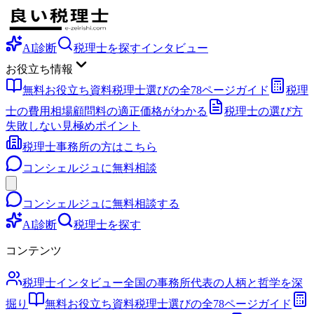
AI診断
税理士を探す
インタビュー
お役立ち情報
無料お役立ち資料
税理士選びの全78ページガイド
税理
士の費用相場
顧問料の適正価格がわかる
税理士の選び方
失敗しない見極めポイント
税理士事務所の方はこちら
コンシェルジュに無料相談
コンシェルジュに無料相談する
AI診断
税理士を探す
コンテンツ
税理士インタビュー
全国の事務所代表の人柄と哲学を深
掘り
無料お役立ち資料
税理士選びの全78ページガイド