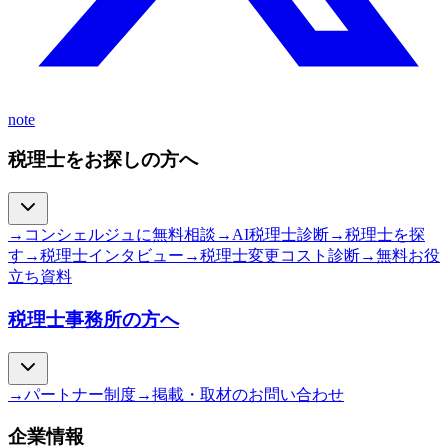
note
税理士をお探しの方へ
→
コンシェルジュに無料相談
→
AI税理士診断
→
税理士を探
す
→
税理士インタビュー
→
税理士変更コスト診断
→
無料お役
立ち資料
税理士事務所の方へ
→
パートナー制度
→
掲載・取材のお問い合わせ
企業情報