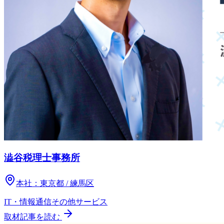
澁谷税理士事務所
本社：
東京都 / 練馬区
IT・情報通信
その他
サービス
取材記事を読む