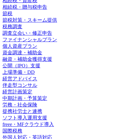
相続税・資産税
相続税・贈与税申告
節税
節税対策・スキーム提供
税務調査
調査立会い・修正申告
ファイナンシャルプラン
個人資産プラン
資金調達・補助金
融資・補助金獲得支援
公開（IPO）支援
上場準備・DD
経営アドバイス
伴走型コンサル
経営計画策定
中期計画・予算策定
労務・社会保険
提携社労士と連携
ソフト導入運用支援
freee・MFクラウド導入
国際税務
外国人対応・英語対応