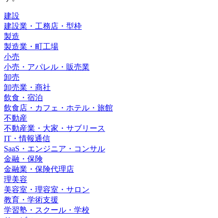
建設
建設業・工務店・型枠
製造
製造業・町工場
小売
小売・アパレル・販売業
卸売
卸売業・商社
飲食・宿泊
飲食店・カフェ・ホテル・旅館
不動産
不動産業・大家・サブリース
IT・情報通信
SaaS・エンジニア・コンサル
金融・保険
金融業・保険代理店
理美容
美容室・理容室・サロン
教育・学術支援
学習塾・スクール・学校