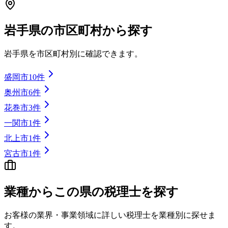
岩手県
の市区町村から探す
岩手県
を市区町村別に確認できます。
盛岡市
10
件
奥州市
6
件
花巻市
3
件
一関市
1
件
北上市
1
件
宮古市
1
件
業種から
この県の
税理士を探す
お客様の業界・事業領域に詳しい税理士を業種別に探せま
す。