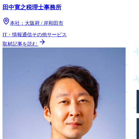
田中寛之税理士事務所
本社：
大阪府 / 岸和田市
IT・情報通信
その他
サービス
取材記事を読む