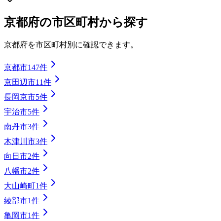
京都府
の市区町村から探す
京都府
を市区町村別に確認できます。
京都市
147
件
京田辺市
11
件
長岡京市
5
件
宇治市
5
件
南丹市
3
件
木津川市
3
件
向日市
2
件
八幡市
2
件
大山崎町
1
件
綾部市
1
件
亀岡市
1
件