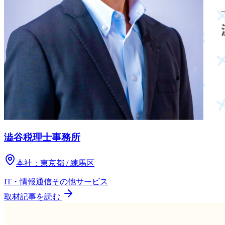
澁谷税理士事務所
本社：
東京都 / 練馬区
IT・情報通信
その他
サービス
取材記事を読む