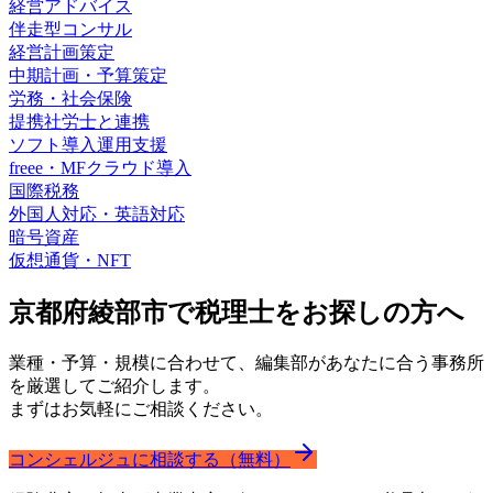
経営アドバイス
伴走型コンサル
経営計画策定
中期計画・予算策定
労務・社会保険
提携社労士と連携
ソフト導入運用支援
freee・MFクラウド導入
国際税務
外国人対応・英語対応
暗号資産
仮想通貨・NFT
京都府綾部市で
税理士をお探しの方へ
業種・予算・規模に合わせて、編集部があなたに合う事務所
を厳選してご紹介します。
まずはお気軽にご相談ください。
コンシェルジュに相談する（無料）