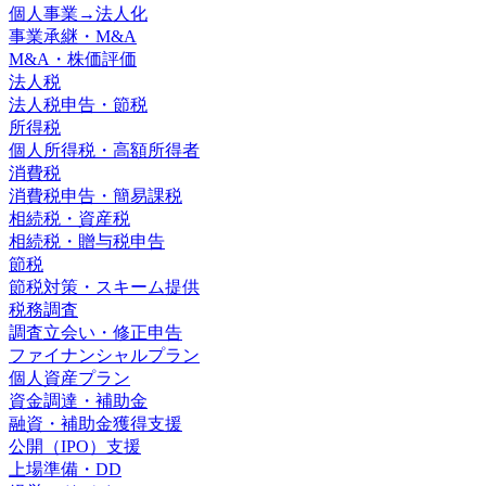
個人事業→法人化
事業承継・M&A
M&A・株価評価
法人税
法人税申告・節税
所得税
個人所得税・高額所得者
消費税
消費税申告・簡易課税
相続税・資産税
相続税・贈与税申告
節税
節税対策・スキーム提供
税務調査
調査立会い・修正申告
ファイナンシャルプラン
個人資産プラン
資金調達・補助金
融資・補助金獲得支援
公開（IPO）支援
上場準備・DD