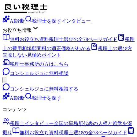
AI診断
税理士を探す
インタビュー
お役立ち情報
無料お役立ち資料
税理士選びの全78ページガイド
税理
士の費用相場
顧問料の適正価格がわかる
税理士の選び方
失敗しない見極めポイント
税理士事務所の方はこちら
コンシェルジュに無料相談
コンシェルジュに無料相談する
AI診断
税理士を探す
コンテンツ
税理士インタビュー
全国の事務所代表の人柄と哲学を深
掘り
無料お役立ち資料
税理士選びの全78ページガイド