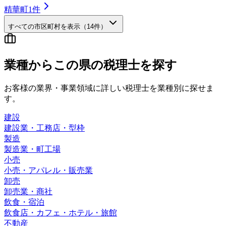
精華町
1
件
すべての市区町村を表示（
14
件）
業種から
この県の
税理士を探す
お客様の業界・事業領域に詳しい税理士を業種別に探せま
す。
建設
建設業・工務店・型枠
製造
製造業・町工場
小売
小売・アパレル・販売業
卸売
卸売業・商社
飲食・宿泊
飲食店・カフェ・ホテル・旅館
不動産