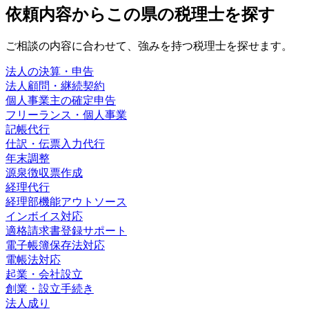
依頼内容から
この県の
税理士を探す
ご相談の内容に合わせて、強みを持つ税理士を探せます。
法人の決算・申告
法人顧問・継続契約
個人事業主の確定申告
フリーランス・個人事業
記帳代行
仕訳・伝票入力代行
年末調整
源泉徴収票作成
経理代行
経理部機能アウトソース
インボイス対応
適格請求書登録サポート
電子帳簿保存法対応
電帳法対応
起業・会社設立
創業・設立手続き
法人成り