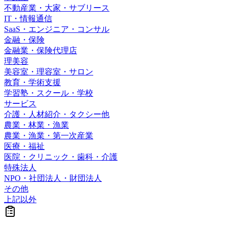
不動産業・大家・サブリース
IT・情報通信
SaaS・エンジニア・コンサル
金融・保険
金融業・保険代理店
理美容
美容室・理容室・サロン
教育・学術支援
学習塾・スクール・学校
サービス
介護・人材紹介・タクシー他
農業・林業・漁業
農業・漁業・第一次産業
医療・福祉
医院・クリニック・歯科・介護
特殊法人
NPO・社団法人・財団法人
その他
上記以外