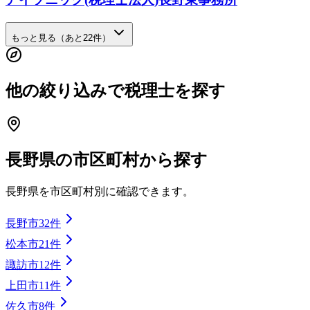
もっと見る（あと
22
件）
他の絞り込みで税理士を探す
長野県
の市区町村から探す
長野県
を市区町村別に確認できます。
長野市
32
件
松本市
21
件
諏訪市
12
件
上田市
11
件
佐久市
8
件