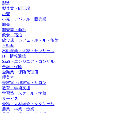
製造
製造業・町工場
小売
小売・アパレル・販売業
卸売
卸売業・商社
飲食・宿泊
飲食店・カフェ・ホテル・旅館
不動産
不動産業・大家・サブリース
IT・情報通信
SaaS・エンジニア・コンサル
金融・保険
金融業・保険代理店
理美容
美容室・理容室・サロン
教育・学術支援
学習塾・スクール・学校
サービス
介護・人材紹介・タクシー他
農業・林業・漁業