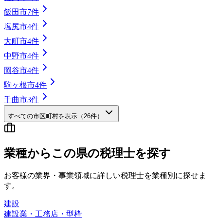
飯田市
7
件
塩尻市
4
件
大町市
4
件
中野市
4
件
岡谷市
4
件
駒ヶ根市
4
件
千曲市
3
件
すべての市区町村を表示（
26
件）
業種から
この県の
税理士を探す
お客様の業界・事業領域に詳しい税理士を業種別に探せま
す。
建設
建設業・工務店・型枠