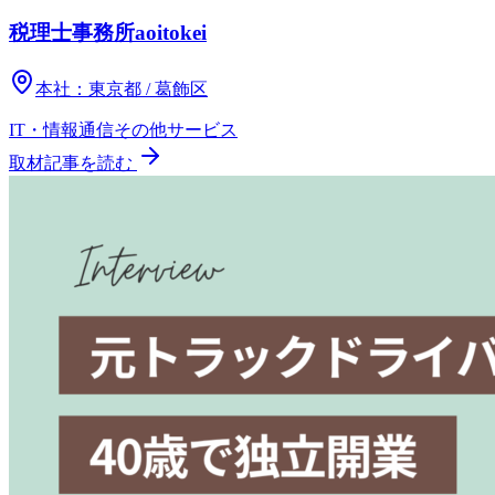
税理士事務所aoitokei
本社：
東京都 / 葛飾区
IT・情報通信
その他
サービス
取材記事を読む