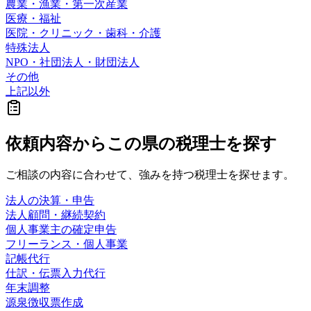
農業・漁業・第一次産業
医療・福祉
医院・クリニック・歯科・介護
特殊法人
NPO・社団法人・財団法人
その他
上記以外
依頼内容から
この県の
税理士を探す
ご相談の内容に合わせて、強みを持つ税理士を探せます。
法人の決算・申告
法人顧問・継続契約
個人事業主の確定申告
フリーランス・個人事業
記帳代行
仕訳・伝票入力代行
年末調整
源泉徴収票作成