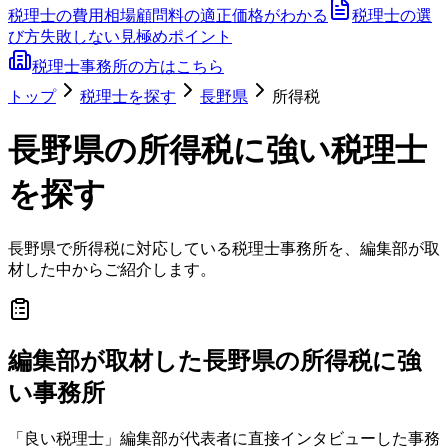
税理士の費用相場
顧問料の適正価格がわかる
税理士の選
び方
失敗しない見極めポイント
税理士事務所の方はこちら
トップ
税理士を探す
長野県
所得税
長野県
の
所得税
に強い税理士
を探す
長野県
で
所得税
に対応している税理士事務所を、編集部が取
材した中からご紹介します。
編集部が取材した長野県の所得税に強
い事務所
「良い税理士」編集部が代表者に直接インタビューした事務