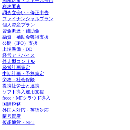
節税対策・スキーム提供
税務調査
調査立会い・修正申告
ファイナンシャルプラン
個人資産プラン
資金調達・補助金
融資・補助金獲得支援
公開（IPO）支援
上場準備・DD
経営アドバイス
伴走型コンサル
経営計画策定
中期計画・予算策定
労務・社会保険
提携社労士と連携
ソフト導入運用支援
freee・MFクラウド導入
国際税務
外国人対応・英語対応
暗号資産
仮想通貨・NFT