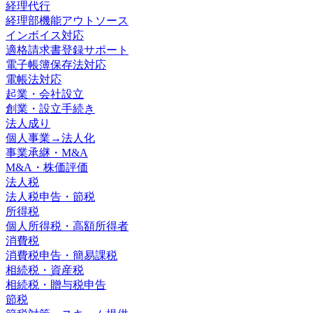
経理代行
経理部機能アウトソース
インボイス対応
適格請求書登録サポート
電子帳簿保存法対応
電帳法対応
起業・会社設立
創業・設立手続き
法人成り
個人事業→法人化
事業承継・M&A
M&A・株価評価
法人税
法人税申告・節税
所得税
個人所得税・高額所得者
消費税
消費税申告・簡易課税
相続税・資産税
相続税・贈与税申告
節税