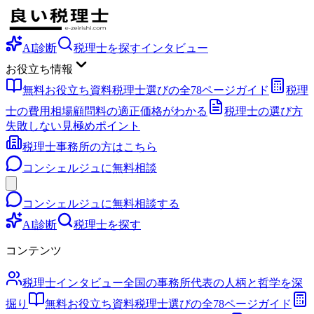
AI診断
税理士を探す
インタビュー
お役立ち情報
無料お役立ち資料
税理士選びの全78ページガイド
税理
士の費用相場
顧問料の適正価格がわかる
税理士の選び方
失敗しない見極めポイント
税理士事務所の方はこちら
コンシェルジュに無料相談
コンシェルジュに無料相談する
AI診断
税理士を探す
コンテンツ
税理士インタビュー
全国の事務所代表の人柄と哲学を深
掘り
無料お役立ち資料
税理士選びの全78ページガイド