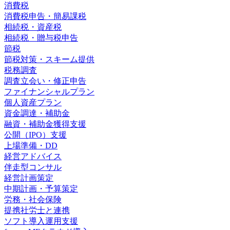
消費税
消費税申告・簡易課税
相続税・資産税
相続税・贈与税申告
節税
節税対策・スキーム提供
税務調査
調査立会い・修正申告
ファイナンシャルプラン
個人資産プラン
資金調達・補助金
融資・補助金獲得支援
公開（IPO）支援
上場準備・DD
経営アドバイス
伴走型コンサル
経営計画策定
中期計画・予算策定
労務・社会保険
提携社労士と連携
ソフト導入運用支援