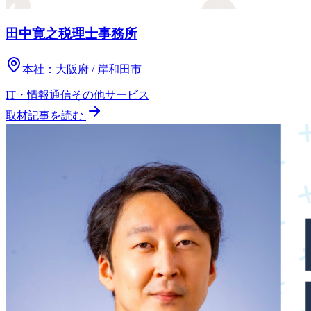
田中寛之税理士事務所
本社：
大阪府 / 岸和田市
IT・情報通信
その他
サービス
取材記事を読む