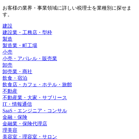
お客様の業界・事業領域に詳しい税理士を業種別に探せま
す。
建設
建設業・工務店・型枠
製造
製造業・町工場
小売
小売・アパレル・販売業
卸売
卸売業・商社
飲食・宿泊
飲食店・カフェ・ホテル・旅館
不動産
不動産業・大家・サブリース
IT・情報通信
SaaS・エンジニア・コンサル
金融・保険
金融業・保険代理店
理美容
美容室・理容室・サロン