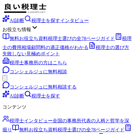
AI診断
税理士を探す
インタビュー
お役立ち情報
無料お役立ち資料
税理士選びの全78ページガイド
税理
士の費用相場
顧問料の適正価格がわかる
税理士の選び方
失敗しない見極めポイント
税理士事務所の方はこちら
コンシェルジュに無料相談
コンシェルジュに無料相談する
AI診断
税理士を探す
コンテンツ
税理士インタビュー
全国の事務所代表の人柄と哲学を深
掘り
無料お役立ち資料
税理士選びの全78ページガイド