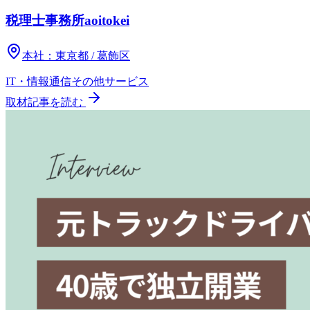
税理士事務所aoitokei
本社：
東京都 / 葛飾区
IT・情報通信
その他
サービス
取材記事を読む