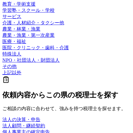
教育・学術支援
学習塾・スクール・学校
サービス
介護・人材紹介・タクシー他
農業・林業・漁業
農業・漁業・第一次産業
医療・福祉
医院・クリニック・歯科・介護
特殊法人
NPO・社団法人・財団法人
その他
上記以外
依頼内容から
この県の
税理士を探す
ご相談の内容に合わせて、強みを持つ税理士を探せます。
法人の決算・申告
法人顧問・継続契約
個人事業主の確定申告