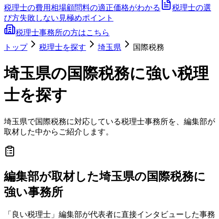
税理士の費用相場
顧問料の適正価格がわかる
税理士の選
び方
失敗しない見極めポイント
税理士事務所の方はこちら
トップ
税理士を探す
埼玉県
国際税務
埼玉県
の
国際税務
に強い税理
士を探す
埼玉県
で
国際税務
に対応している税理士事務所を、編集部が
取材した中からご紹介します。
編集部が取材した埼玉県の国際税務に
強い事務所
「良い税理士」編集部が代表者に直接インタビューした事務