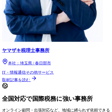
ヤマザキ税理士事務所
本社：
埼玉県 / 春日部市
IT・情報通信
その他
サービス
取材記事を読む
全国対応で国際税務に強い事務所
オンライン顧問・出張対応など、地域に縛られず依頼できる