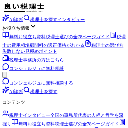
AI診断
税理士を探す
インタビュー
お役立ち情報
無料お役立ち資料
税理士選びの全78ページガイド
税理
士の費用相場
顧問料の適正価格がわかる
税理士の選び方
失敗しない見極めポイント
税理士事務所の方はこちら
コンシェルジュに無料相談
コンシェルジュに無料相談する
AI診断
税理士を探す
コンテンツ
税理士インタビュー
全国の事務所代表の人柄と哲学を深
掘り
無料お役立ち資料
税理士選びの全78ページガイド