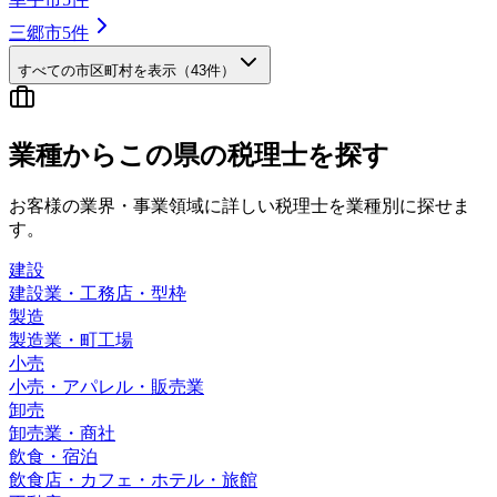
三郷市
5
件
すべての市区町村を表示（
43
件）
業種から
この県の
税理士を探す
お客様の業界・事業領域に詳しい税理士を業種別に探せま
す。
建設
建設業・工務店・型枠
製造
製造業・町工場
小売
小売・アパレル・販売業
卸売
卸売業・商社
飲食・宿泊
飲食店・カフェ・ホテル・旅館