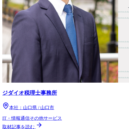
ジダイオ税理士事務所
本社：
山口県 / 山口市
IT・情報通信
その他
サービス
取材記事を読む