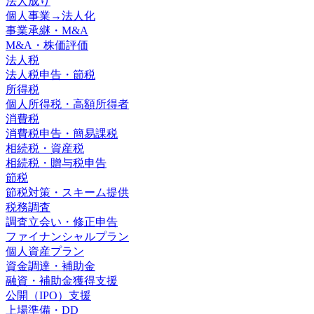
法人成り
個人事業→法人化
事業承継・M&A
M&A・株価評価
法人税
法人税申告・節税
所得税
個人所得税・高額所得者
消費税
消費税申告・簡易課税
相続税・資産税
相続税・贈与税申告
節税
節税対策・スキーム提供
税務調査
調査立会い・修正申告
ファイナンシャルプラン
個人資産プラン
資金調達・補助金
融資・補助金獲得支援
公開（IPO）支援
上場準備・DD