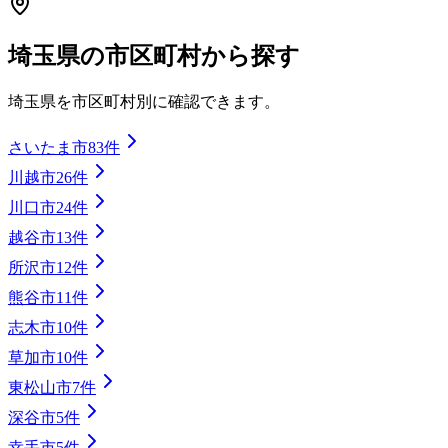
埼玉県
の市区町村から探す
埼玉県
を市区町村別に確認できます。
さいたま市
83
件
川越市
26
件
川口市
24
件
越谷市
13
件
所沢市
12
件
熊谷市
11
件
志木市
10
件
草加市
10
件
東松山市
7
件
深谷市
5
件
幸手市
5
件