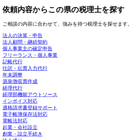
依頼内容から
この県の
税理士を探す
ご相談の内容に合わせて、強みを持つ税理士を探せます。
法人の決算・申告
法人顧問・継続契約
個人事業主の確定申告
フリーランス・個人事業
記帳代行
仕訳・伝票入力代行
年末調整
源泉徴収票作成
経理代行
経理部機能アウトソース
インボイス対応
適格請求書登録サポート
電子帳簿保存法対応
電帳法対応
起業・会社設立
創業・設立手続き