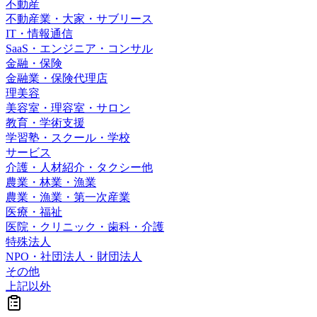
不動産
不動産業・大家・サブリース
IT・情報通信
SaaS・エンジニア・コンサル
金融・保険
金融業・保険代理店
理美容
美容室・理容室・サロン
教育・学術支援
学習塾・スクール・学校
サービス
介護・人材紹介・タクシー他
農業・林業・漁業
農業・漁業・第一次産業
医療・福祉
医院・クリニック・歯科・介護
特殊法人
NPO・社団法人・財団法人
その他
上記以外