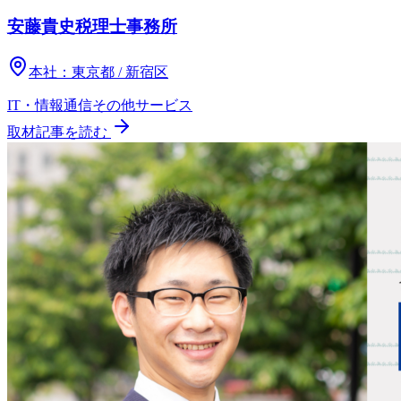
安藤貴史税理士事務所
本社：
東京都 / 新宿区
IT・情報通信
その他
サービス
取材記事を読む