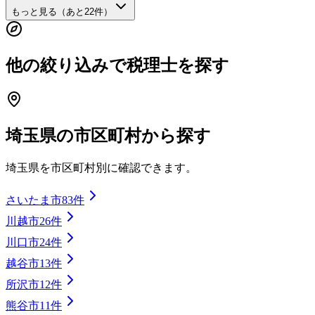
もっと見る（あと
22
件）
他の絞り込みで税理士を探す
埼玉県
の市区町村から探す
埼玉県
を市区町村別に確認できます。
さいたま市
83
件
川越市
26
件
川口市
24
件
越谷市
13
件
所沢市
12
件
熊谷市
11
件