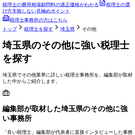
税理士の費用相場
顧問料の適正価格がわかる
税理士の選
び方
失敗しない見極めポイント
税理士事務所の方はこちら
トップ
税理士を探す
埼玉県
その他
埼玉県
の
その他
に強い税理士
を探す
埼玉県
で
その他
業界に詳しい税理士事務所を、編集部が取材
した中からご紹介します。
編集部が取材した埼玉県のその他に強
い事務所
「良い税理士」編集部が代表者に直接インタビューした事務