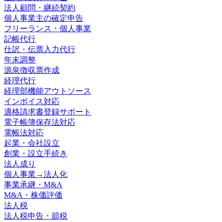
法人顧問・継続契約
個人事業主の確定申告
フリーランス・個人事業
記帳代行
仕訳・伝票入力代行
年末調整
源泉徴収票作成
経理代行
経理部機能アウトソース
インボイス対応
適格請求書登録サポート
電子帳簿保存法対応
電帳法対応
起業・会社設立
創業・設立手続き
法人成り
個人事業→法人化
事業承継・M&A
M&A・株価評価
法人税
法人税申告・節税