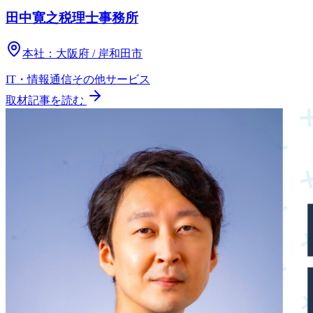
田中寛之税理士事務所
本社：
大阪府 / 岸和田市
IT・情報通信
その他
サービス
取材記事を読む