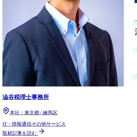
澁谷税理士事務所
本社：
東京都 / 練馬区
IT・情報通信
その他
サービス
取材記事を読む