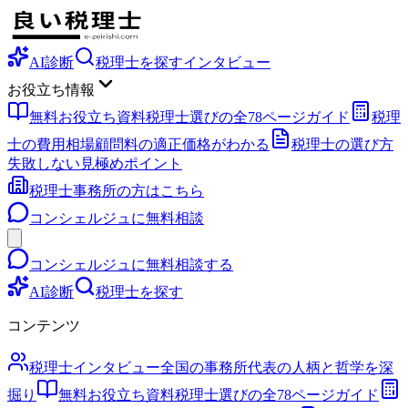
AI診断
税理士を探す
インタビュー
お役立ち情報
無料お役立ち資料
税理士選びの全78ページガイド
税理
士の費用相場
顧問料の適正価格がわかる
税理士の選び方
失敗しない見極めポイント
税理士事務所の方はこちら
コンシェルジュに無料相談
コンシェルジュに無料相談する
AI診断
税理士を探す
コンテンツ
税理士インタビュー
全国の事務所代表の人柄と哲学を深
掘り
無料お役立ち資料
税理士選びの全78ページガイド