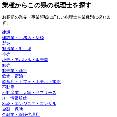
業種から
この県の
税理士を探す
お客様の業界・事業領域に詳しい税理士を業種別に探せま
す。
建設
建設業・工務店・型枠
製造
製造業・町工場
小売
小売・アパレル・販売業
卸売
卸売業・商社
飲食・宿泊
飲食店・カフェ・ホテル・旅館
不動産
不動産業・大家・サブリース
IT・情報通信
SaaS・エンジニア・コンサル
金融・保険
金融業・保険代理店