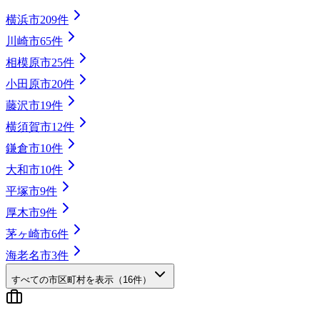
横浜市
209
件
川崎市
65
件
相模原市
25
件
小田原市
20
件
藤沢市
19
件
横須賀市
12
件
鎌倉市
10
件
大和市
10
件
平塚市
9
件
厚木市
9
件
茅ヶ崎市
6
件
海老名市
3
件
すべての市区町村を表示（
16
件）