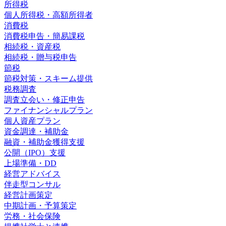
所得税
個人所得税・高額所得者
消費税
消費税申告・簡易課税
相続税・資産税
相続税・贈与税申告
節税
節税対策・スキーム提供
税務調査
調査立会い・修正申告
ファイナンシャルプラン
個人資産プラン
資金調達・補助金
融資・補助金獲得支援
公開（IPO）支援
上場準備・DD
経営アドバイス
伴走型コンサル
経営計画策定
中期計画・予算策定
労務・社会保険