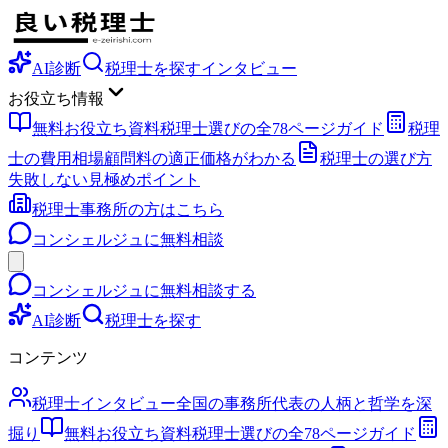
AI診断
税理士を探す
インタビュー
お役立ち情報
無料お役立ち資料
税理士選びの全78ページガイド
税理
士の費用相場
顧問料の適正価格がわかる
税理士の選び方
失敗しない見極めポイント
税理士事務所の方はこちら
コンシェルジュに無料相談
コンシェルジュに無料相談する
AI診断
税理士を探す
コンテンツ
税理士インタビュー
全国の事務所代表の人柄と哲学を深
掘り
無料お役立ち資料
税理士選びの全78ページガイド