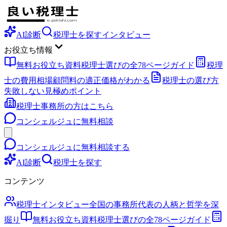
AI診断
税理士を探す
インタビュー
お役立ち情報
無料お役立ち資料
税理士選びの全78ページガイド
税理
士の費用相場
顧問料の適正価格がわかる
税理士の選び方
失敗しない見極めポイント
税理士事務所の方はこちら
コンシェルジュに無料相談
コンシェルジュに無料相談する
AI診断
税理士を探す
コンテンツ
税理士インタビュー
全国の事務所代表の人柄と哲学を深
掘り
無料お役立ち資料
税理士選びの全78ページガイド