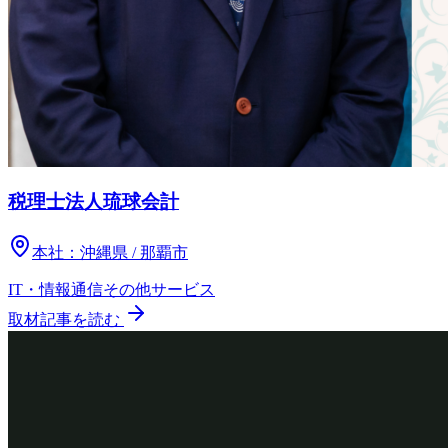
税理士法人琉球会計
本社：
沖縄県 / 那覇市
IT・情報通信
その他
サービス
取材記事を読む