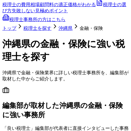
税理士の費用相場
顧問料の適正価格がわかる
税理士の選
び方
失敗しない見極めポイント
税理士事務所の方はこちら
トップ
税理士を探す
沖縄県
金融・保険
沖縄県
の
金融・保険
に強い税
理士を探す
沖縄県
で
金融・保険
業界に詳しい税理士事務所を、編集部が
取材した中からご紹介します。
編集部が取材した沖縄県の金融・保険
に強い事務所
「良い税理士」編集部が代表者に直接インタビューした事務