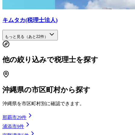
キムタカ(税理士法人)
もっと見る（あと
22
件）
他の絞り込みで税理士を探す
沖縄県
の市区町村から探す
沖縄県
を市区町村別に確認できます。
那覇市
29
件
浦添市
9
件