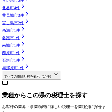
宜野湾市
5
件
北谷町
4
件
豊見城市
3
件
宮古島市
2
件
糸満市
1
件
名護市
1
件
南城市
1
件
西原町
1
件
石垣市
1
件
与那原町
1
件
すべての市区町村を表示（
14
件）
業種から
この県の
税理士を探す
お客様の業界・事業領域に詳しい税理士を業種別に探せま
す。