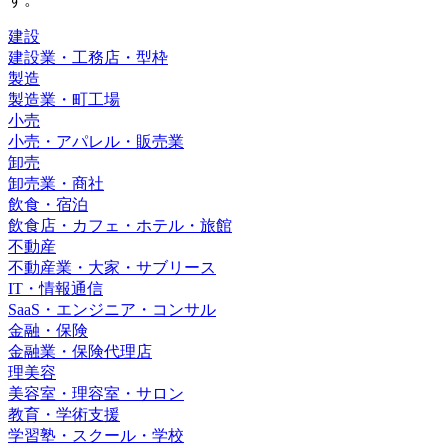
建設
建設業・工務店・型枠
製造
製造業・町工場
小売
小売・アパレル・販売業
卸売
卸売業・商社
飲食・宿泊
飲食店・カフェ・ホテル・旅館
不動産
不動産業・大家・サブリース
IT・情報通信
SaaS・エンジニア・コンサル
金融・保険
金融業・保険代理店
理美容
美容室・理容室・サロン
教育・学術支援
学習塾・スクール・学校