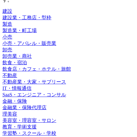
建設
建設業・工務店・型枠
製造
製造業・町工場
小売
小売・アパレル・販売業
卸売
卸売業・商社
飲食・宿泊
飲食店・カフェ・ホテル・旅館
不動産
不動産業・大家・サブリース
IT・情報通信
SaaS・エンジニア・コンサル
金融・保険
金融業・保険代理店
理美容
美容室・理容室・サロン
教育・学術支援
学習塾・スクール・学校