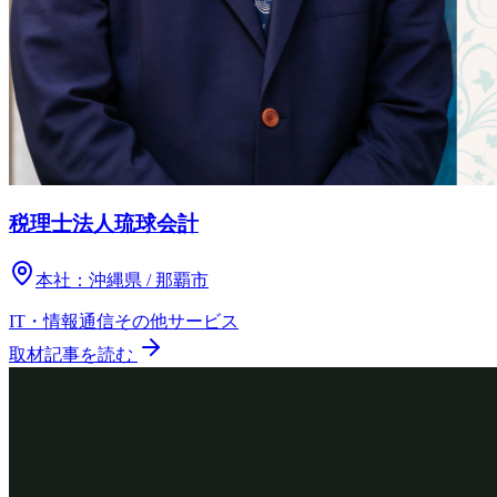
税理士法人琉球会計
本社：
沖縄県 / 那覇市
IT・情報通信
その他
サービス
取材記事を読む