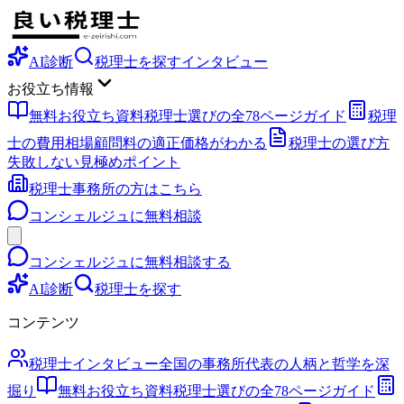
AI診断
税理士を探す
インタビュー
お役立ち情報
無料お役立ち資料
税理士選びの全78ページガイド
税理
士の費用相場
顧問料の適正価格がわかる
税理士の選び方
失敗しない見極めポイント
税理士事務所の方はこちら
コンシェルジュに無料相談
コンシェルジュに無料相談する
AI診断
税理士を探す
コンテンツ
税理士インタビュー
全国の事務所代表の人柄と哲学を深
掘り
無料お役立ち資料
税理士選びの全78ページガイド