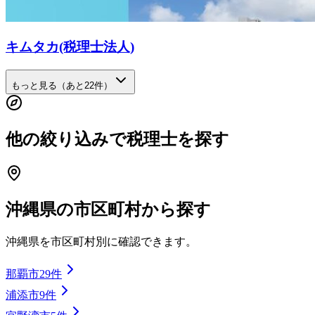
キムタカ(税理士法人)
もっと見る（あと
22
件）
他の絞り込みで税理士を探す
沖縄県
の市区町村から探す
沖縄県
を市区町村別に確認できます。
那覇市
29
件
浦添市
9
件