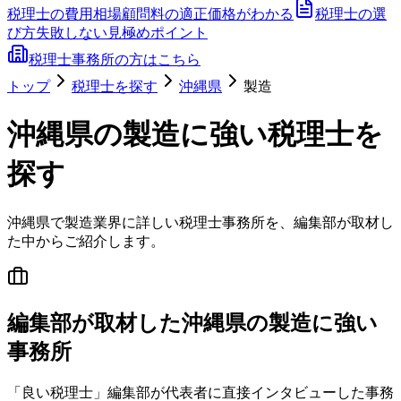
税理士の費用相場
顧問料の適正価格がわかる
税理士の選
び方
失敗しない見極めポイント
税理士事務所の方はこちら
トップ
税理士を探す
沖縄県
製造
沖縄県
の
製造
に強い税理士を
探す
沖縄県
で
製造
業界に詳しい税理士事務所を、編集部が取材し
た中からご紹介します。
編集部が取材した沖縄県の製造に強い
事務所
「良い税理士」編集部が代表者に直接インタビューした事務