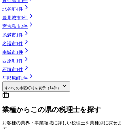
宜野湾市
5
件
北谷町
4
件
豊見城市
3
件
宮古島市
2
件
糸満市
1
件
名護市
1
件
南城市
1
件
西原町
1
件
石垣市
1
件
与那原町
1
件
すべての市区町村を表示（
14
件）
業種から
この県の
税理士を探す
お客様の業界・事業領域に詳しい税理士を業種別に探せま
す。