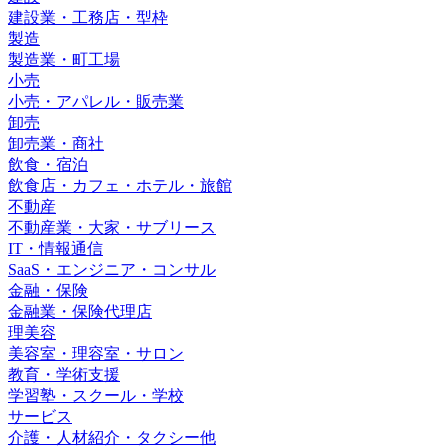
建設業・工務店・型枠
製造
製造業・町工場
小売
小売・アパレル・販売業
卸売
卸売業・商社
飲食・宿泊
飲食店・カフェ・ホテル・旅館
不動産
不動産業・大家・サブリース
IT・情報通信
SaaS・エンジニア・コンサル
金融・保険
金融業・保険代理店
理美容
美容室・理容室・サロン
教育・学術支援
学習塾・スクール・学校
サービス
介護・人材紹介・タクシー他