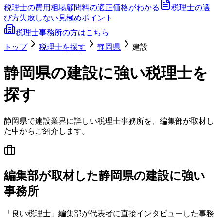
税理士の費用相場
顧問料の適正価格がわかる
税理士の選
び方
失敗しない見極めポイント
税理士事務所の方はこちら
トップ
税理士を探す
静岡県
建設
静岡県
の
建設
に強い税理士を
探す
静岡県
で
建設
業界に詳しい税理士事務所を、編集部が取材し
た中からご紹介します。
編集部が取材した静岡県の建設に強い
事務所
「良い税理士」編集部が代表者に直接インタビューした事務