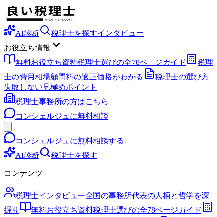
AI診断
税理士を探す
インタビュー
お役立ち情報
無料お役立ち資料
税理士選びの全78ページガイド
税理
士の費用相場
顧問料の適正価格がわかる
税理士の選び方
失敗しない見極めポイント
税理士事務所の方はこちら
コンシェルジュに無料相談
コンシェルジュに無料相談する
AI診断
税理士を探す
コンテンツ
税理士インタビュー
全国の事務所代表の人柄と哲学を深
掘り
無料お役立ち資料
税理士選びの全78ページガイド