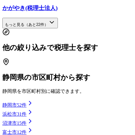
かがやき(税理士法人)
もっと見る（あと
22
件）
他の絞り込みで税理士を探す
静岡県
の市区町村から探す
静岡県
を市区町村別に確認できます。
静岡市
52
件
浜松市
31
件
沼津市
15
件
富士市
12
件