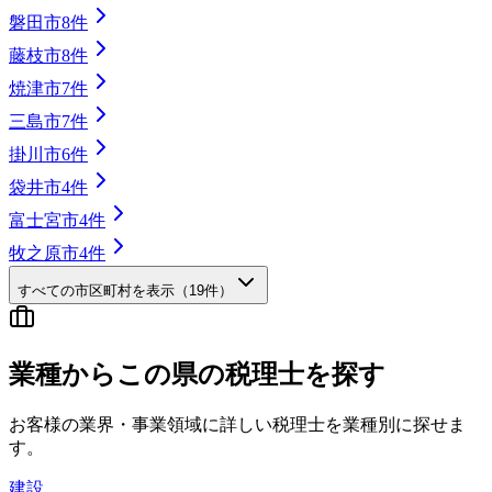
磐田市
8
件
藤枝市
8
件
焼津市
7
件
三島市
7
件
掛川市
6
件
袋井市
4
件
富士宮市
4
件
牧之原市
4
件
すべての市区町村を表示（
19
件）
業種から
この県の
税理士を探す
お客様の業界・事業領域に詳しい税理士を業種別に探せま
す。
建設