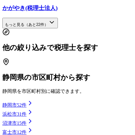
かがやき(税理士法人)
もっと見る（あと
22
件）
他の絞り込みで税理士を探す
静岡県
の市区町村から探す
静岡県
を市区町村別に確認できます。
静岡市
52
件
浜松市
31
件
沼津市
15
件
富士市
12
件