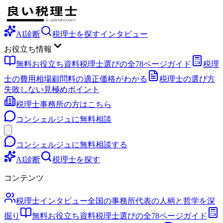
AI診断
税理士を探す
インタビュー
お役立ち情報
無料お役立ち資料
税理士選びの全78ページガイド
税理
士の費用相場
顧問料の適正価格がわかる
税理士の選び方
失敗しない見極めポイント
税理士事務所の方はこちら
コンシェルジュに無料相談
コンシェルジュに無料相談する
AI診断
税理士を探す
コンテンツ
税理士インタビュー
全国の事務所代表の人柄と哲学を深
掘り
無料お役立ち資料
税理士選びの全78ページガイド