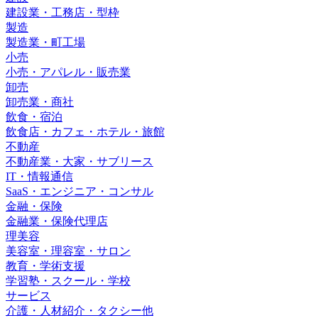
建設業・工務店・型枠
製造
製造業・町工場
小売
小売・アパレル・販売業
卸売
卸売業・商社
飲食・宿泊
飲食店・カフェ・ホテル・旅館
不動産
不動産業・大家・サブリース
IT・情報通信
SaaS・エンジニア・コンサル
金融・保険
金融業・保険代理店
理美容
美容室・理容室・サロン
教育・学術支援
学習塾・スクール・学校
サービス
介護・人材紹介・タクシー他