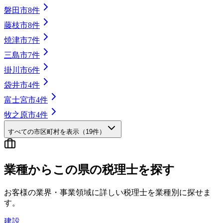
磐田市
8
件
藤枝市
8
件
焼津市
7
件
三島市
7
件
掛川市
6
件
袋井市
4
件
富士宮市
4
件
牧之原市
4
件
すべての市区町村を表示（
19
件）
業種から
この県の
税理士を探す
お客様の業界・事業領域に詳しい税理士を業種別に探せま
す。
建設