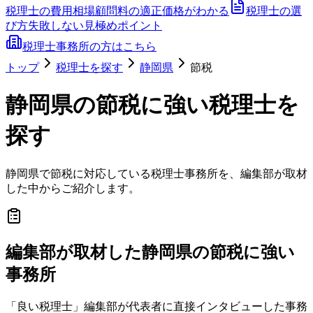
税理士の費用相場
顧問料の適正価格がわかる
税理士の選
び方
失敗しない見極めポイント
税理士事務所の方はこちら
トップ
税理士を探す
静岡県
節税
静岡県
の
節税
に強い税理士を
探す
静岡県
で
節税
に対応している税理士事務所を、編集部が取材
した中からご紹介します。
編集部が取材した静岡県の節税に強い
事務所
「良い税理士」編集部が代表者に直接インタビューした事務