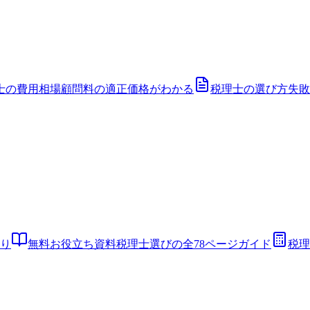
士の費用相場
顧問料の適正価格がわかる
税理士の選び方
失敗
り
無料お役立ち資料
税理士選びの全78ページガイド
税理