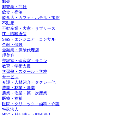
卸売
卸売業・商社
飲食・宿泊
飲食店・カフェ・ホテル・旅館
不動産
不動産業・大家・サブリース
IT・情報通信
SaaS・エンジニア・コンサル
金融・保険
金融業・保険代理店
理美容
美容室・理容室・サロン
教育・学術支援
学習塾・スクール・学校
サービス
介護・人材紹介・タクシー他
農業・林業・漁業
農業・漁業・第一次産業
医療・福祉
医院・クリニック・歯科・介護
特殊法人
NPO・社団法人・財団法人