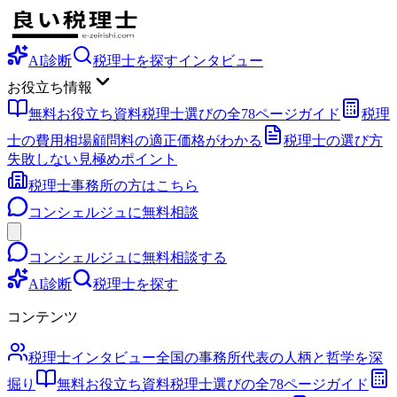
AI診断
税理士を探す
インタビュー
お役立ち情報
無料お役立ち資料
税理士選びの全78ページガイド
税理
士の費用相場
顧問料の適正価格がわかる
税理士の選び方
失敗しない見極めポイント
税理士事務所の方はこちら
コンシェルジュに無料相談
コンシェルジュに無料相談する
AI診断
税理士を探す
コンテンツ
税理士インタビュー
全国の事務所代表の人柄と哲学を深
掘り
無料お役立ち資料
税理士選びの全78ページガイド