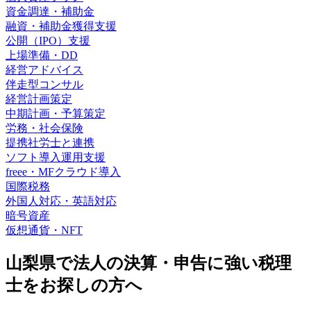
資金調達・補助金
融資・補助金獲得支援
公開（IPO）支援
上場準備・DD
経営アドバイス
伴走型コンサル
経営計画策定
中期計画・予算策定
労務・社会保険
提携社労士と連携
ソフト導入運用支援
freee・MFクラウド導入
国際税務
外国人対応・英語対応
暗号資産
仮想通貨・NFT
山梨県で法人の決算・申告に強い
税理
士をお探しの方へ