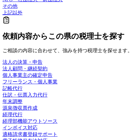
その他
上記以外
依頼内容から
この県の
税理士を探す
ご相談の内容に合わせて、強みを持つ税理士を探せます。
法人の決算・申告
法人顧問・継続契約
個人事業主の確定申告
フリーランス・個人事業
記帳代行
仕訳・伝票入力代行
年末調整
源泉徴収票作成
経理代行
経理部機能アウトソース
インボイス対応
適格請求書登録サポート