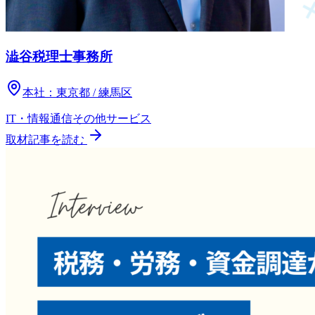
澁谷税理士事務所
本社：
東京都 / 練馬区
IT・情報通信
その他
サービス
取材記事を読む