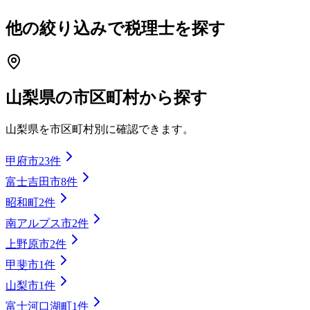
他の絞り込みで税理士を探す
山梨県
の市区町村から探す
山梨県
を市区町村別に確認できます。
甲府市
23
件
富士吉田市
8
件
昭和町
2
件
南アルプス市
2
件
上野原市
2
件
甲斐市
1
件
山梨市
1
件
富士河口湖町
1
件