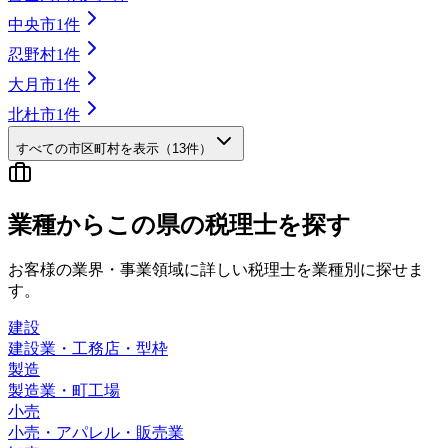
中央市
1
件
忍野村
1
件
大月市
1
件
北杜市
1
件
すべての市区町村を表示（
13
件）
業種から
この県の
税理士を探す
お客様の業界・事業領域に詳しい税理士を業種別に探せま
す。
建設
建設業・工務店・型枠
製造
製造業・町工場
小売
小売・アパレル・販売業