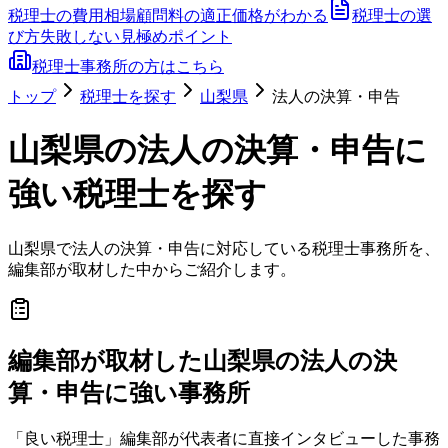
税理士の費用相場
顧問料の適正価格がわかる
税理士の選
び方
失敗しない見極めポイント
税理士事務所の方はこちら
トップ
税理士を探す
山梨県
法人の決算・申告
山梨県
の
法人の決算・申告
に
強い税理士を探す
山梨県
で
法人の決算・申告
に対応している税理士事務所を、
編集部が取材した中からご紹介します。
編集部が取材した山梨県の法人の決
算・申告に強い事務所
「良い税理士」編集部が代表者に直接インタビューした事務