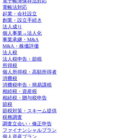
電子帳簿保存法対応
電帳法対応
起業・会社設立
創業・設立手続き
法人成り
個人事業→法人化
事業承継・M&A
M&A・株価評価
法人税
法人税申告・節税
所得税
個人所得税・高額所得者
消費税
消費税申告・簡易課税
相続税・資産税
相続税・贈与税申告
節税
節税対策・スキーム提供
税務調査
調査立会い・修正申告
ファイナンシャルプラン
個人資産プラン