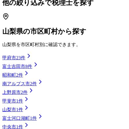
他の絞り込みで税理士を探す
山梨県
の市区町村から探す
山梨県
を市区町村別に確認できます。
甲府市
23
件
富士吉田市
8
件
昭和町
2
件
南アルプス市
2
件
上野原市
2
件
甲斐市
1
件
山梨市
1
件
富士河口湖町
1
件
中央市
1
件