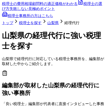
税理士の費用相場
顧問料の適正価格がわかる
税理士の選
び方
失敗しない見極めポイント
税理士事務所の方はこちら
トップ
税理士を探す
山梨県
経理代行
山梨県
の
経理代行
に強い税理
士を探す
山梨県
で
経理代行
に対応している税理士事務所を、編集部が
取材した中からご紹介します。
編集部が取材した山梨県の経理代行に
強い事務所
「良い税理士」編集部が代表者に直接インタビューした事務