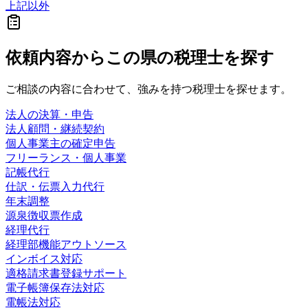
上記以外
依頼内容から
この県の
税理士を探す
ご相談の内容に合わせて、強みを持つ税理士を探せます。
法人の決算・申告
法人顧問・継続契約
個人事業主の確定申告
フリーランス・個人事業
記帳代行
仕訳・伝票入力代行
年末調整
源泉徴収票作成
経理代行
経理部機能アウトソース
インボイス対応
適格請求書登録サポート
電子帳簿保存法対応
電帳法対応