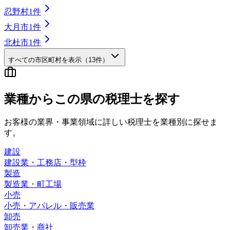
忍野村
1
件
大月市
1
件
北杜市
1
件
すべての市区町村を表示（
13
件）
業種から
この県の
税理士を探す
お客様の業界・事業領域に詳しい税理士を業種別に探せま
す。
建設
建設業・工務店・型枠
製造
製造業・町工場
小売
小売・アパレル・販売業
卸売
卸売業・商社