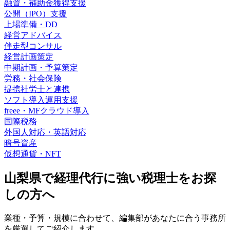
融資・補助金獲得支援
公開（IPO）支援
上場準備・DD
経営アドバイス
伴走型コンサル
経営計画策定
中期計画・予算策定
労務・社会保険
提携社労士と連携
ソフト導入運用支援
freee・MFクラウド導入
国際税務
外国人対応・英語対応
暗号資産
仮想通貨・NFT
山梨県で経理代行に強い
税理士をお探
しの方へ
業種・予算・規模に合わせて、編集部があなたに合う事務所
を厳選してご紹介します。