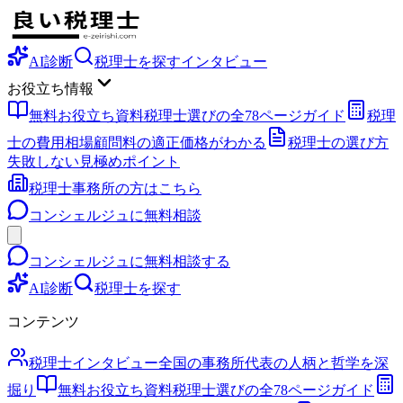
AI診断
税理士を探す
インタビュー
お役立ち情報
無料お役立ち資料
税理士選びの全78ページガイド
税理
士の費用相場
顧問料の適正価格がわかる
税理士の選び方
失敗しない見極めポイント
税理士事務所の方はこちら
コンシェルジュに無料相談
コンシェルジュに無料相談する
AI診断
税理士を探す
コンテンツ
税理士インタビュー
全国の事務所代表の人柄と哲学を深
掘り
無料お役立ち資料
税理士選びの全78ページガイド