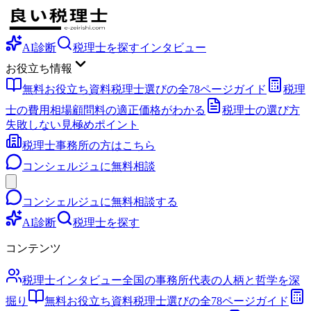
AI診断
税理士を探す
インタビュー
お役立ち情報
無料お役立ち資料
税理士選びの全78ページガイド
税理
士の費用相場
顧問料の適正価格がわかる
税理士の選び方
失敗しない見極めポイント
税理士事務所の方はこちら
コンシェルジュに無料相談
コンシェルジュに無料相談する
AI診断
税理士を探す
コンテンツ
税理士インタビュー
全国の事務所代表の人柄と哲学を深
掘り
無料お役立ち資料
税理士選びの全78ページガイド