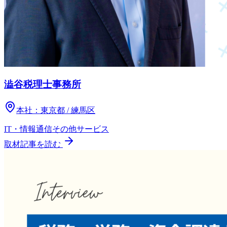
澁谷税理士事務所
本社：
東京都 / 練馬区
IT・情報通信
その他
サービス
取材記事を読む