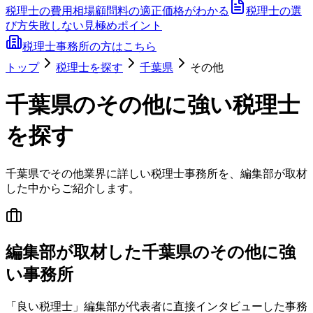
税理士の費用相場
顧問料の適正価格がわかる
税理士の選
び方
失敗しない見極めポイント
税理士事務所の方はこちら
トップ
税理士を探す
千葉県
その他
千葉県
の
その他
に強い税理士
を探す
千葉県
で
その他
業界に詳しい税理士事務所を、編集部が取材
した中からご紹介します。
編集部が取材した千葉県のその他に強
い事務所
「良い税理士」編集部が代表者に直接インタビューした事務