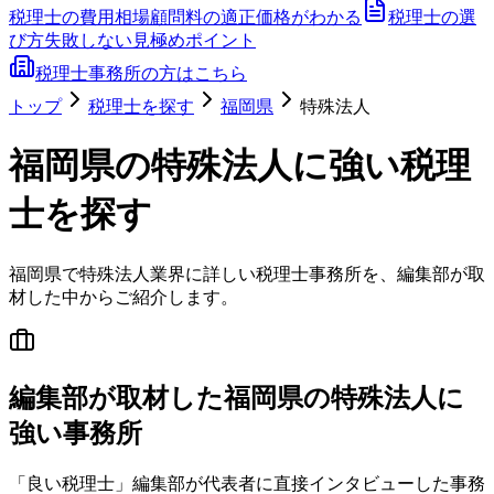
税理士の費用相場
顧問料の適正価格がわかる
税理士の選
び方
失敗しない見極めポイント
税理士事務所の方はこちら
トップ
税理士を探す
福岡県
特殊法人
福岡県
の
特殊法人
に強い税理
士を探す
福岡県
で
特殊法人
業界に詳しい税理士事務所を、編集部が取
材した中からご紹介します。
編集部が取材した福岡県の特殊法人に
強い事務所
「良い税理士」編集部が代表者に直接インタビューした事務