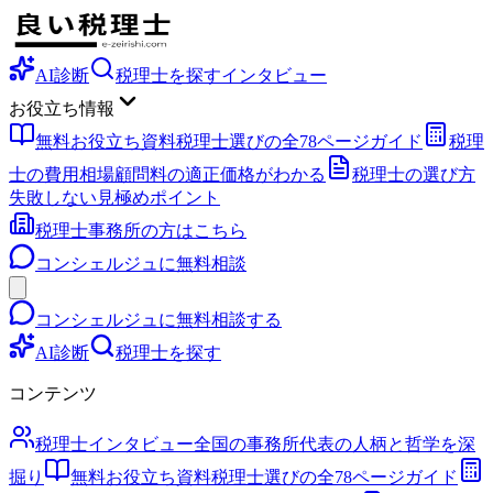
AI診断
税理士を探す
インタビュー
お役立ち情報
無料お役立ち資料
税理士選びの全78ページガイド
税理
士の費用相場
顧問料の適正価格がわかる
税理士の選び方
失敗しない見極めポイント
税理士事務所の方はこちら
コンシェルジュに無料相談
コンシェルジュに無料相談する
AI診断
税理士を探す
コンテンツ
税理士インタビュー
全国の事務所代表の人柄と哲学を深
掘り
無料お役立ち資料
税理士選びの全78ページガイド