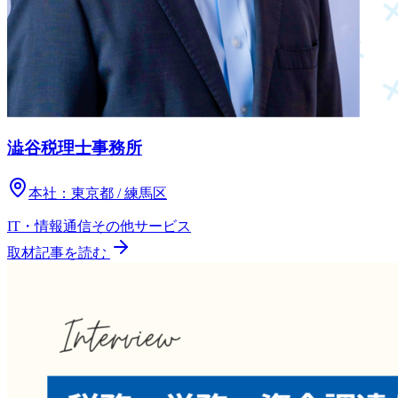
澁谷税理士事務所
本社：
東京都 / 練馬区
IT・情報通信
その他
サービス
取材記事を読む