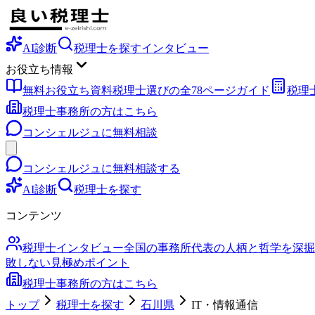
AI診断
税理士を探す
インタビュー
お役立ち情報
無料お役立ち資料
税理士選びの全78ページガイド
税理
税理士事務所の方はこちら
コンシェルジュに無料相談
コンシェルジュに無料相談する
AI診断
税理士を探す
コンテンツ
税理士インタビュー
全国の事務所代表の人柄と哲学を深掘
敗しない見極めポイント
税理士事務所の方はこちら
トップ
税理士を探す
石川県
IT・情報通信