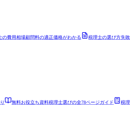
士の費用相場
顧問料の適正価格がわかる
税理士の選び方
失敗
り
無料お役立ち資料
税理士選びの全78ページガイド
税理