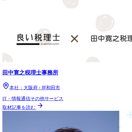
田中寛之税理士事務所
本社：
大阪府 / 岸和田市
IT・情報通信
その他
サービス
取材記事を読む