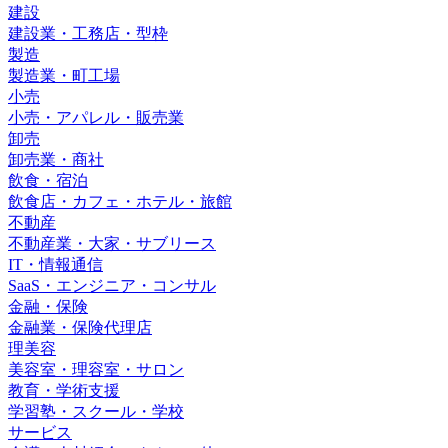
建設
建設業・工務店・型枠
製造
製造業・町工場
小売
小売・アパレル・販売業
卸売
卸売業・商社
飲食・宿泊
飲食店・カフェ・ホテル・旅館
不動産
不動産業・大家・サブリース
IT・情報通信
SaaS・エンジニア・コンサル
金融・保険
金融業・保険代理店
理美容
美容室・理容室・サロン
教育・学術支援
学習塾・スクール・学校
サービス