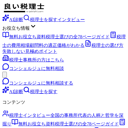
AI診断
税理士を探す
インタビュー
お役立ち情報
無料お役立ち資料
税理士選びの全78ページガイド
税理
士の費用相場
顧問料の適正価格がわかる
税理士の選び方
失敗しない見極めポイント
税理士事務所の方はこちら
コンシェルジュに無料相談
コンシェルジュに無料相談する
AI診断
税理士を探す
コンテンツ
税理士インタビュー
全国の事務所代表の人柄と哲学を深
掘り
無料お役立ち資料
税理士選びの全78ページガイド