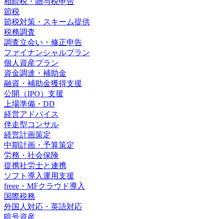
相続税・贈与税申告
節税
節税対策・スキーム提供
税務調査
調査立会い・修正申告
ファイナンシャルプラン
個人資産プラン
資金調達・補助金
融資・補助金獲得支援
公開（IPO）支援
上場準備・DD
経営アドバイス
伴走型コンサル
経営計画策定
中期計画・予算策定
労務・社会保険
提携社労士と連携
ソフト導入運用支援
freee・MFクラウド導入
国際税務
外国人対応・英語対応
暗号資産