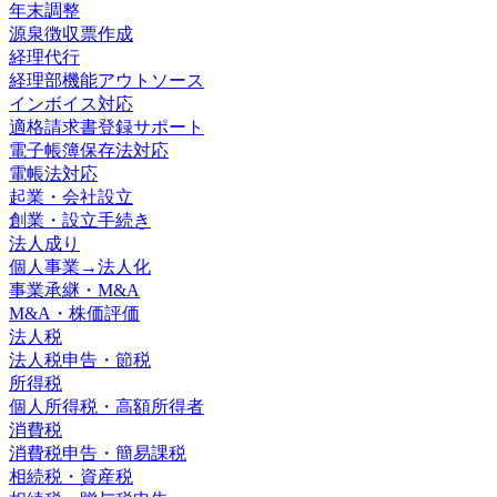
年末調整
源泉徴収票作成
経理代行
経理部機能アウトソース
インボイス対応
適格請求書登録サポート
電子帳簿保存法対応
電帳法対応
起業・会社設立
創業・設立手続き
法人成り
個人事業→法人化
事業承継・M&A
M&A・株価評価
法人税
法人税申告・節税
所得税
個人所得税・高額所得者
消費税
消費税申告・簡易課税
相続税・資産税