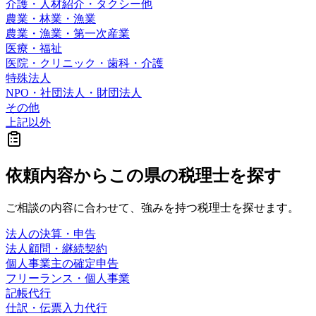
介護・人材紹介・タクシー他
農業・林業・漁業
農業・漁業・第一次産業
医療・福祉
医院・クリニック・歯科・介護
特殊法人
NPO・社団法人・財団法人
その他
上記以外
依頼内容から
この県の
税理士を探す
ご相談の内容に合わせて、強みを持つ税理士を探せます。
法人の決算・申告
法人顧問・継続契約
個人事業主の確定申告
フリーランス・個人事業
記帳代行
仕訳・伝票入力代行