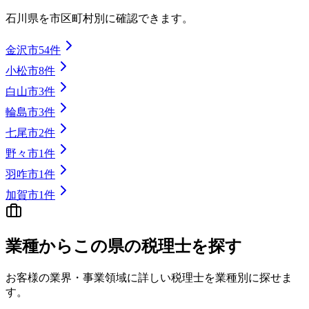
石川県
を市区町村別に確認できます。
金沢市
54
件
小松市
8
件
白山市
3
件
輪島市
3
件
七尾市
2
件
野々市
1
件
羽咋市
1
件
加賀市
1
件
業種から
この県の
税理士を探す
お客様の業界・事業領域に詳しい税理士を業種別に探せま
す。