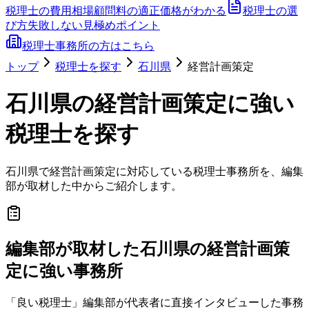
税理士の費用相場
顧問料の適正価格がわかる
税理士の選
び方
失敗しない見極めポイント
税理士事務所の方はこちら
トップ
税理士を探す
石川県
経営計画策定
石川県
の
経営計画策定
に強い
税理士を探す
石川県
で
経営計画策定
に対応している税理士事務所を、編集
部が取材した中からご紹介します。
編集部が取材した石川県の経営計画策
定に強い事務所
「良い税理士」編集部が代表者に直接インタビューした事務