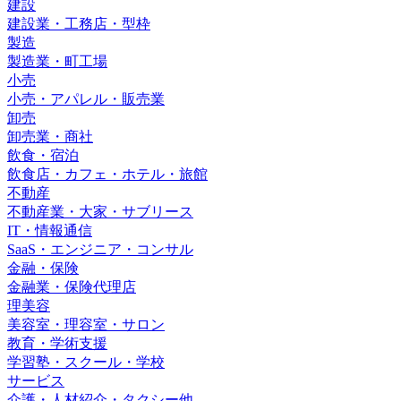
建設
建設業・工務店・型枠
製造
製造業・町工場
小売
小売・アパレル・販売業
卸売
卸売業・商社
飲食・宿泊
飲食店・カフェ・ホテル・旅館
不動産
不動産業・大家・サブリース
IT・情報通信
SaaS・エンジニア・コンサル
金融・保険
金融業・保険代理店
理美容
美容室・理容室・サロン
教育・学術支援
学習塾・スクール・学校
サービス
介護・人材紹介・タクシー他