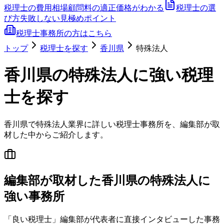
税理士の費用相場
顧問料の適正価格がわかる
税理士の選
び方
失敗しない見極めポイント
税理士事務所の方はこちら
トップ
税理士を探す
香川県
特殊法人
香川県
の
特殊法人
に強い税理
士を探す
香川県
で
特殊法人
業界に詳しい税理士事務所を、編集部が取
材した中からご紹介します。
編集部が取材した香川県の特殊法人に
強い事務所
「良い税理士」編集部が代表者に直接インタビューした事務