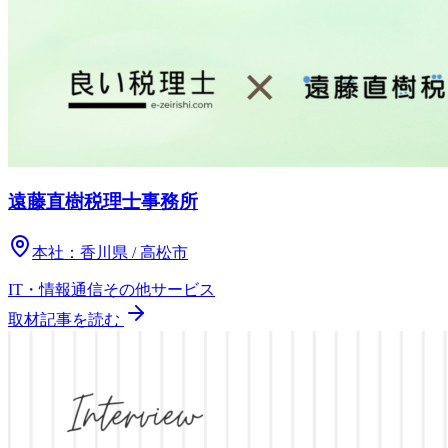
遠藤直樹税理士事務所
本社：
香川県 / 高松市
IT・情報通信
その他
サービス
取材記事を読む