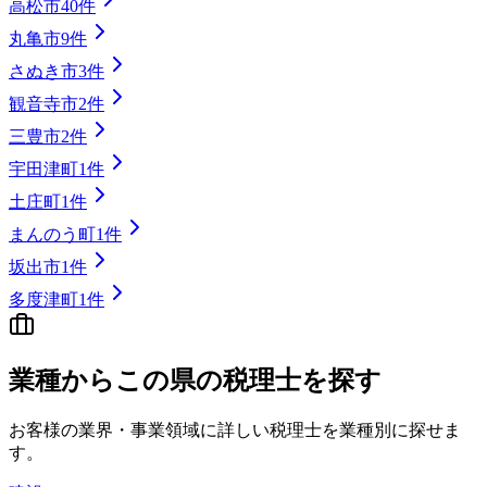
高松市
40
件
丸亀市
9
件
さぬき市
3
件
観音寺市
2
件
三豊市
2
件
宇田津町
1
件
土庄町
1
件
まんのう町
1
件
坂出市
1
件
多度津町
1
件
業種から
この県の
税理士を探す
お客様の業界・事業領域に詳しい税理士を業種別に探せま
す。