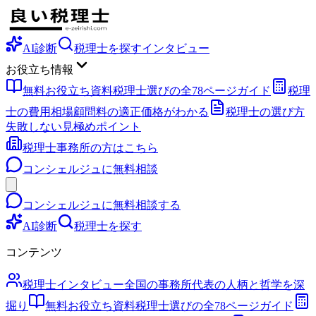
AI診断
税理士を探す
インタビュー
お役立ち情報
無料お役立ち資料
税理士選びの全78ページガイド
税理
士の費用相場
顧問料の適正価格がわかる
税理士の選び方
失敗しない見極めポイント
税理士事務所の方はこちら
コンシェルジュに無料相談
コンシェルジュに無料相談する
AI診断
税理士を探す
コンテンツ
税理士インタビュー
全国の事務所代表の人柄と哲学を深
掘り
無料お役立ち資料
税理士選びの全78ページガイド