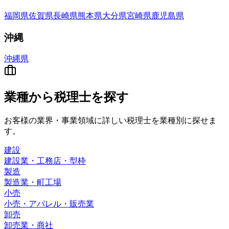
福岡県
佐賀県
長崎県
熊本県
大分県
宮崎県
鹿児島県
沖縄
沖縄県
業種から
税理士を探す
お客様の業界・事業領域に詳しい税理士を業種別に探せま
す。
建設
建設業・工務店・型枠
製造
製造業・町工場
小売
小売・アパレル・販売業
卸売
卸売業・商社