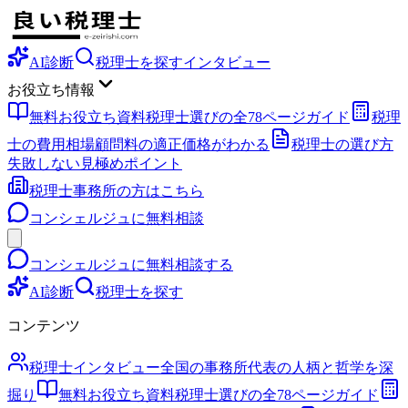
AI診断
税理士を探す
インタビュー
お役立ち情報
無料お役立ち資料
税理士選びの全78ページガイド
税理
士の費用相場
顧問料の適正価格がわかる
税理士の選び方
失敗しない見極めポイント
税理士事務所の方はこちら
コンシェルジュに無料相談
コンシェルジュに無料相談する
AI診断
税理士を探す
コンテンツ
税理士インタビュー
全国の事務所代表の人柄と哲学を深
掘り
無料お役立ち資料
税理士選びの全78ページガイド