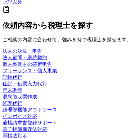
上記以外
依頼内容から
税理士を探す
ご相談の内容に合わせて、強みを持つ税理士を探せます。
法人の決算・申告
法人顧問・継続契約
個人事業主の確定申告
フリーランス・個人事業
記帳代行
仕訳・伝票入力代行
年末調整
源泉徴収票作成
経理代行
経理部機能アウトソース
インボイス対応
適格請求書登録サポート
電子帳簿保存法対応
電帳法対応