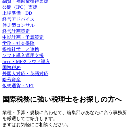
融資・補助金獲得支援
公開（IPO）支援
上場準備・DD
経営アドバイス
伴走型コンサル
経営計画策定
中期計画・予算策定
労務・社会保険
提携社労士と連携
ソフト導入運用支援
freee・MFクラウド導入
国際税務
外国人対応・英語対応
暗号資産
仮想通貨・NFT
国際税務に強い
税理士をお探しの方へ
業種・予算・規模に合わせて、編集部があなたに合う事務所
を厳選してご紹介します。
まずはお気軽にご相談ください。