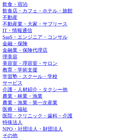
飲食・宿泊
飲食店・カフェ・ホテル・旅館
不動産
不動産業・大家・サブリース
IT・情報通信
SaaS・エンジニア・コンサル
金融・保険
金融業・保険代理店
理美容
美容室・理容室・サロン
教育・学術支援
学習塾・スクール・学校
サービス
介護・人材紹介・タクシー他
農業・林業・漁業
農業・漁業・第一次産業
医療・福祉
医院・クリニック・歯科・介護
特殊法人
NPO・社団法人・財団法人
その他