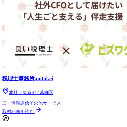
税理士事務所aoitokei
本社：
東京都 / 葛飾区
IT・情報通信
その他
サービス
取材記事を読む