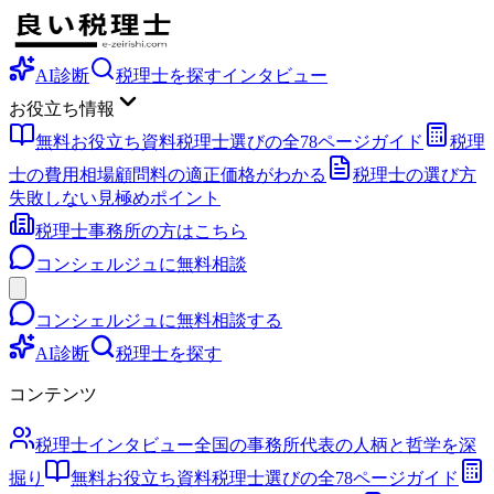
AI診断
税理士を探す
インタビュー
お役立ち情報
無料お役立ち資料
税理士選びの全78ページガイド
税理
士の費用相場
顧問料の適正価格がわかる
税理士の選び方
失敗しない見極めポイント
税理士事務所の方はこちら
コンシェルジュに無料相談
コンシェルジュに無料相談する
AI診断
税理士を探す
コンテンツ
税理士インタビュー
全国の事務所代表の人柄と哲学を深
掘り
無料お役立ち資料
税理士選びの全78ページガイド