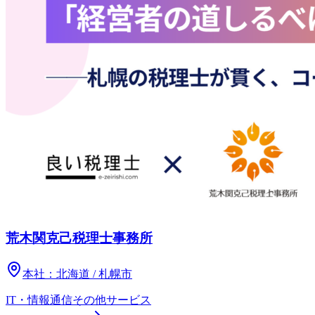
荒木関克己税理士事務所
本社：
北海道 / 札幌市
IT・情報通信
その他
サービス