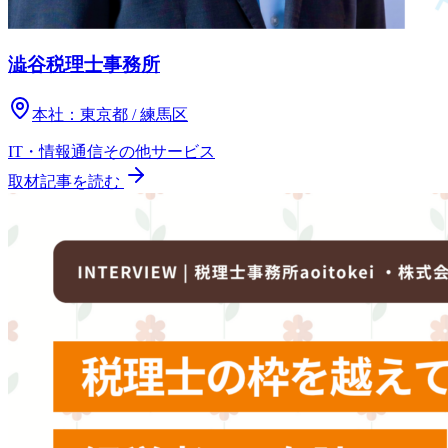
澁谷税理士事務所
本社：
東京都 / 練馬区
IT・情報通信
その他
サービス
取材記事を読む