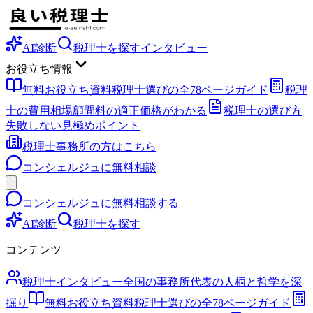
AI診断
税理士を探す
インタビュー
お役立ち情報
無料お役立ち資料
税理士選びの全78ページガイド
税理
士の費用相場
顧問料の適正価格がわかる
税理士の選び方
失敗しない見極めポイント
税理士事務所の方はこちら
コンシェルジュに無料相談
コンシェルジュに無料相談する
AI診断
税理士を探す
コンテンツ
税理士インタビュー
全国の事務所代表の人柄と哲学を深
掘り
無料お役立ち資料
税理士選びの全78ページガイド