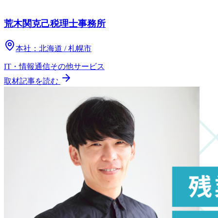
荒木関克己税理士事務所
本社：
北海道 / 札幌市
IT・情報通信
その他
サービス
取材記事を読む