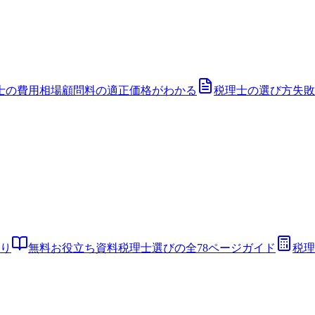
士の費用相場
顧問料の適正価格がわかる
税理士の選び方
失敗
り
無料お役立ち資料
税理士選びの全78ページガイド
税理