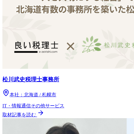
松川武史税理士事務所
本社：
北海道 / 札幌市
IT・情報通信
その他
サービス
取材記事を読む