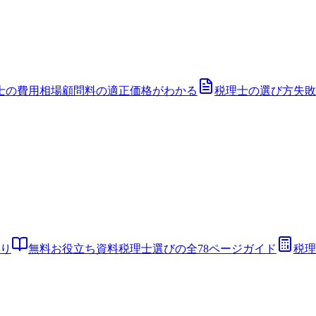
士の費用相場
顧問料の適正価格がわかる
税理士の選び方
失敗
り
無料お役立ち資料
税理士選びの全78ページガイド
税理