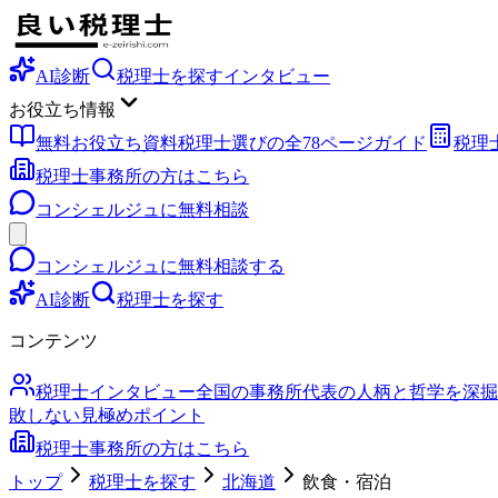
AI診断
税理士を探す
インタビュー
お役立ち情報
無料お役立ち資料
税理士選びの全78ページガイド
税理
税理士事務所の方はこちら
コンシェルジュに無料相談
コンシェルジュに無料相談する
AI診断
税理士を探す
コンテンツ
税理士インタビュー
全国の事務所代表の人柄と哲学を深掘
敗しない見極めポイント
税理士事務所の方はこちら
トップ
税理士を探す
北海道
飲食・宿泊