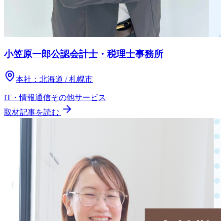
小笠原一郎公認会計士・税理士事務所
本社：
北海道 / 札幌市
IT・情報通信
その他
サービス
取材記事を読む