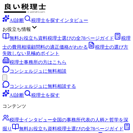
AI診断
税理士を探す
インタビュー
お役立ち情報
無料お役立ち資料
税理士選びの全78ページガイド
税理
士の費用相場
顧問料の適正価格がわかる
税理士の選び方
失敗しない見極めポイント
税理士事務所の方はこちら
コンシェルジュに無料相談
コンシェルジュに無料相談する
AI診断
税理士を探す
コンテンツ
税理士インタビュー
全国の事務所代表の人柄と哲学を深
掘り
無料お役立ち資料
税理士選びの全78ページガイド