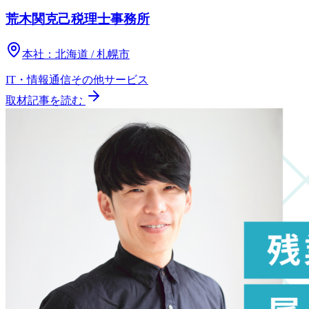
荒木関克己税理士事務所
本社：
北海道 / 札幌市
IT・情報通信
その他
サービス
取材記事を読む