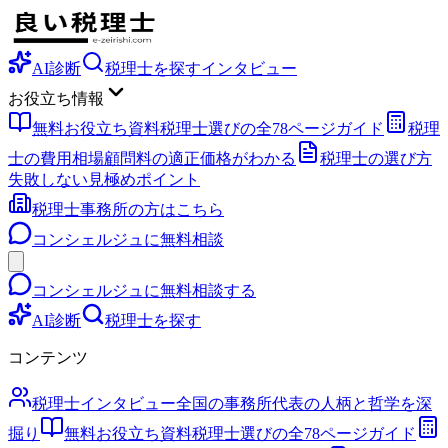
AI診断
税理士を探す
インタビュー
お役立ち情報
無料お役立ち資料
税理士選びの全78ページガイド
税理
士の費用相場
顧問料の適正価格がわかる
税理士の選び方
失敗しない見極めポイント
税理士事務所の方はこちら
コンシェルジュに無料相談
コンシェルジュに無料相談する
AI診断
税理士を探す
コンテンツ
税理士インタビュー
全国の事務所代表の人柄と哲学を深
掘り
無料お役立ち資料
税理士選びの全78ページガイド