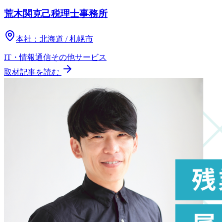
荒木関克己税理士事務所
本社：
北海道 / 札幌市
IT・情報通信
その他
サービス
取材記事を読む