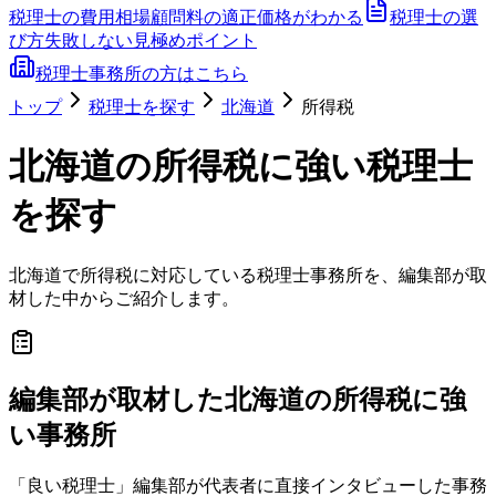
税理士の費用相場
顧問料の適正価格がわかる
税理士の選
び方
失敗しない見極めポイント
税理士事務所の方はこちら
トップ
税理士を探す
北海道
所得税
北海道
の
所得税
に強い税理士
を探す
北海道
で
所得税
に対応している税理士事務所を、編集部が取
材した中からご紹介します。
編集部が取材した北海道の所得税に強
い事務所
「良い税理士」編集部が代表者に直接インタビューした事務