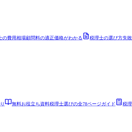
士の費用相場
顧問料の適正価格がわかる
税理士の選び方
失敗
り
無料お役立ち資料
税理士選びの全78ページガイド
税理