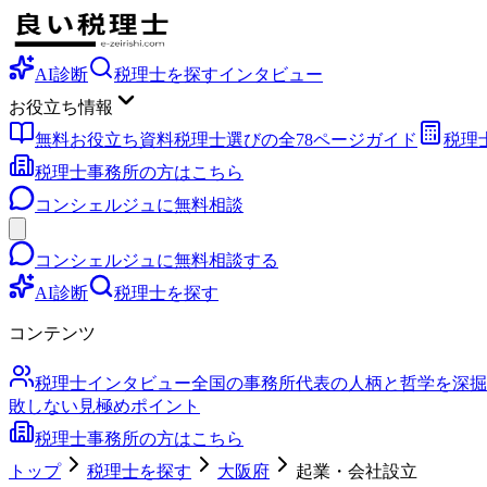
AI診断
税理士を探す
インタビュー
お役立ち情報
無料お役立ち資料
税理士選びの全78ページガイド
税理
税理士事務所の方はこちら
コンシェルジュに無料相談
コンシェルジュに無料相談する
AI診断
税理士を探す
コンテンツ
税理士インタビュー
全国の事務所代表の人柄と哲学を深掘
敗しない見極めポイント
税理士事務所の方はこちら
トップ
税理士を探す
大阪府
起業・会社設立