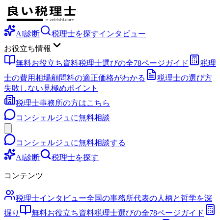
AI診断
税理士を探す
インタビュー
お役立ち情報
無料お役立ち資料
税理士選びの全78ページガイド
税理
士の費用相場
顧問料の適正価格がわかる
税理士の選び方
失敗しない見極めポイント
税理士事務所の方はこちら
コンシェルジュに無料相談
コンシェルジュに無料相談する
AI診断
税理士を探す
コンテンツ
税理士インタビュー
全国の事務所代表の人柄と哲学を深
掘り
無料お役立ち資料
税理士選びの全78ページガイド