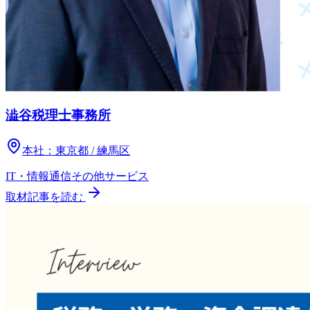
澁谷税理士事務所
本社：
東京都 / 練馬区
IT・情報通信
その他
サービス
取材記事を読む